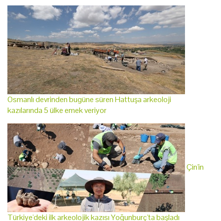
Osmanlı devrinden bugüne süren Hattuşa arkeoloji
kazılarında 5 ülke emek veriyor
Çin'in
Türkiye'deki ilk arkeolojik kazısı Yoğunburç'ta başladı