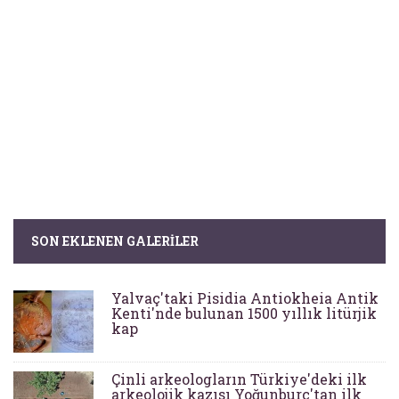
SON EKLENEN GALERILER
Yalvaç'taki Pisidia Antiokheia Antik
Kenti'nde bulunan 1500 yıllık litürjik
kap
Çinli arkeologların Türkiye'deki ilk
arkeolojik kazısı Yoğunburç'tan ilk