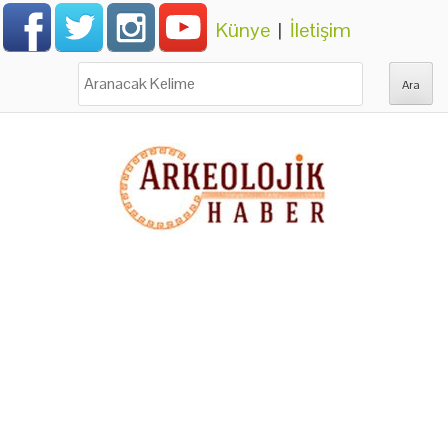
Künye
|
İletişim
Ara: