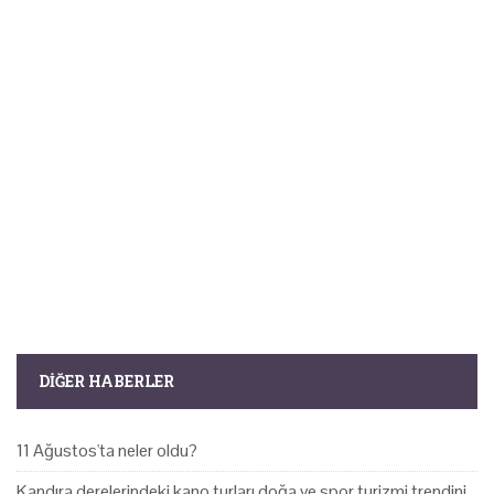
DIĞER HABERLER
11 Ağustos'ta neler oldu?
Kandıra derelerindeki kano turları doğa ve spor turizmi trendini