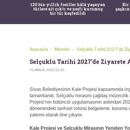
ürk Tarih
120 bin yıllık fosiller hâlâ yaşayan
Bir
gulama ile
türlere ait çıktı ve nesli kurumuş
şaşkın
bir tür keşfedildi
Anasayfa
Müzeler
Selçuklu Tarihi 2027’de Ziy
Selçuklu Tarihi 2027’de Ziyarete 
19 ARALIK 2025 23:30
Sivas Belediyesinin Kale Projesi kapsamında inş
tamamlandı. Selçuklu mirasını çağdaş müzecilik 
Projesi’nin bütüncül uygulamasının ardından 2027
dönemindeki tarihsel rolünü belgeleme, koruma v
yatırımı olarak öne çıkıyor.
Kale Projesi ve Selçuklu Mirasının Yeniden 