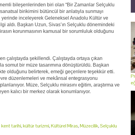
nemli bileşenlerinden biri olan “Bir Zamanlar Selçuklu
sanatsal birikimini bütüncül bir anlatıyla sunmayı
yerinde inceleyerek Geleneksel Anadolu Kültür ve
bilgi aldı. Başkan Uzun, Sivas’ın Selçuklu dönemindeki
 mirasın korunmasının kamusal bir sorumluluk olduğunu
enen çalıştayda şekillendi. Çalıştayda ortaya çıkan
kla somut bir müze tasarımına dönüştürüldü. Başkan
te olduğunu belirterek, emeği geçenlere teşekkür etti.
Pr
evre düzenlemeleri ve mekânsal entegrasyonu
eğ
lanlanıyor. Müze, Selçuklu mirasını eğitim, araştırma ve
eyen kalıcı bir merkez olarak konumlanıyor.
,
kent tarihi
,
kültür turizmi
,
Kültürel Miras
,
Müzecilik
,
Selçuklu