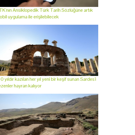
K'nın Ansiklopedik Türk Tarih Sözlüğüne artık
bil uygulama ile erişilebilecek
0 yıldır kazılan her yıl yeni bir keşif sunan Sardes'i
zenler hayran kalıyor