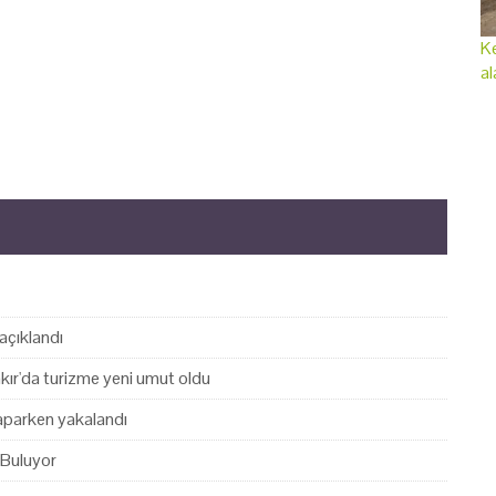
Ke
al
açıklandı
akır'da turizme yeni umut oldu
yaparken yakalandı
 Buluyor