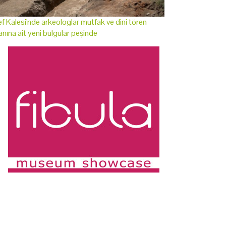
f Kalesi'nde arkeologlar mutfak ve dini tören
anına ait yeni bulgular peşinde