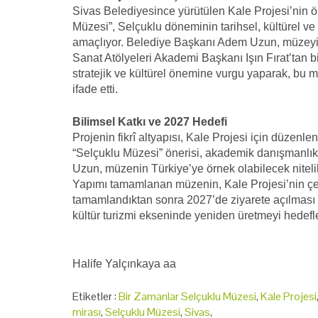
Sivas Belediyesince yürütülen Kale Projesi’nin ö
Müzesi”, Selçuklu döneminin tarihsel, kültürel ve 
amaçlıyor. Belediye Başkanı Adem Uzun, müzeyi 
Sanat Atölyeleri Akademi Başkanı Işın Fırat’tan 
stratejik ve kültürel önemine vurgu yaparak, bu
ifade etti.
Bilimsel Katkı ve 2027 Hedefi
Projenin fikrî altyapısı, Kale Projesi için düzenl
“Selçuklu Müzesi” önerisi, akademik danışmanlı
Uzun, müzenin Türkiye’ye örnek olabilecek nitelik
Yapımı tamamlanan müzenin, Kale Projesi’nin ç
tamamlandıktan sonra 2027’de ziyarete açılması p
kültür turizmi ekseninde yeniden üretmeyi hedefl
Halife Yalçınkaya aa
Etiketler :
Bir Zamanlar Selçuklu Müzesi
,
Kale Projesi
mirası
,
Selçuklu Müzesi
,
Sivas
,