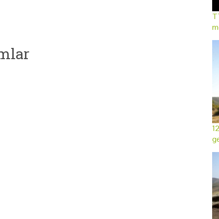
TT
mo
mlar
12
ge