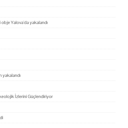
hi obje Yalova'da yakalandı
en yakalandı
eolojik İzlerini Güçlendiriyor
di