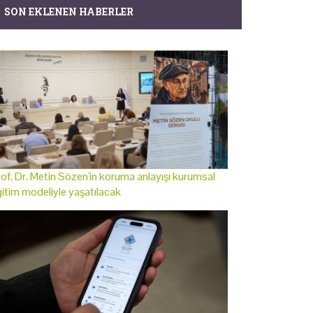
SON EKLENEN HABERLER
of. Dr. Metin Sözen'in koruma anlayışı kurumsal
itim modeliyle yaşatılacak