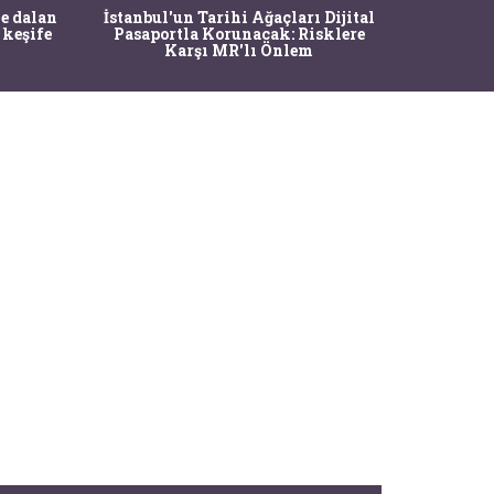
Ma
e dalan
İstanbul'un Tarihi Ağaçları Dijital
Operasy
 keşife
Pasaportla Korunacak: Risklere
M
Karşı MR'lı Önlem