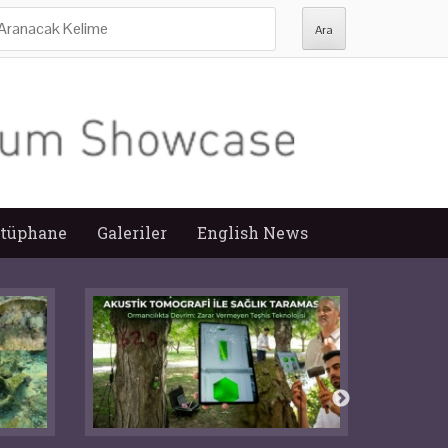
ra:
tüphane
Galeriler
English News