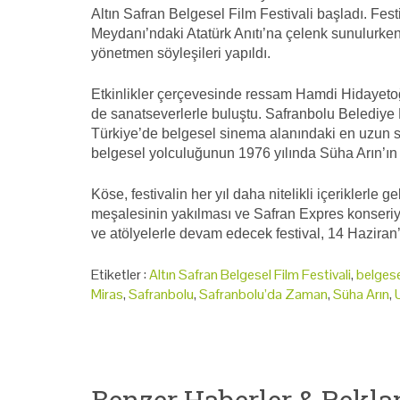
Altın Safran Belgesel Film Festivali başladı. Fes
Meydanı’ndaki Atatürk Anıtı’na çelenk sunulurken
yönetmen söyleşileri yapıldı.
Etkinlikler çerçevesinde ressam Hamdi Hidayetoğlu
de sanatseverlerle buluştu. Safranbolu Belediye 
Türkiye’de belgesel sinema alanındaki en uzun s
belgesel yolculuğunun 1976 yılında Süha Arın’ın “
Köse, festivalin her yıl daha nitelikli içeriklerle ge
meşalesinin yakılması ve Safran Expres konseriyle
ve atölyelerle devam edecek festival, 14 Haziran
Etiketler :
Altın Safran Belgesel Film Festivali
,
belges
Miras
,
Safranbolu
,
Safranbolu’da Zaman
,
Süha Arın
,
Benzer Haberler & Rekla