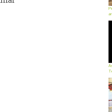
Pr
ar
As
Te