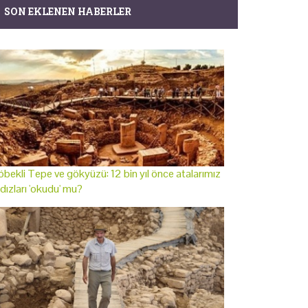
SON EKLENEN HABERLER
bekli Tepe ve gökyüzü: 12 bin yıl önce atalarımız
ldızları 'okudu' mu?