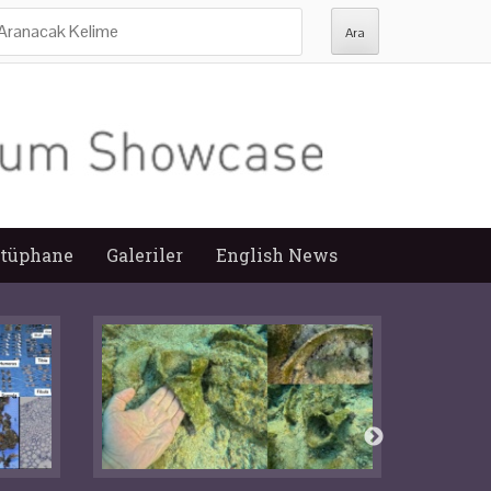
ra:
tüphane
Galeriler
English News