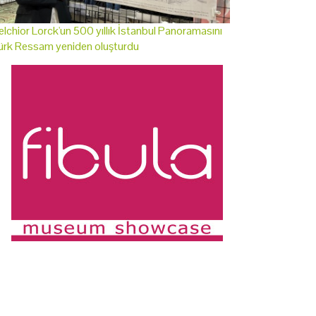
lchior Lorck'un 500 yıllık İstanbul Panoramasını
ürk Ressam yeniden oluşturdu