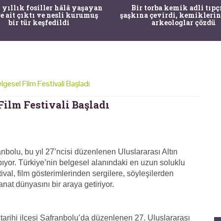
 yıllık fosiller hâlâ yaşayan
Bir torba kemik adli tıpç
re ait çıktı ve nesli kurumuş
şaşkına çevirdi, kemiklerin
bir tür keşfedildi
arkeologlar çözdü
lgesel Film Festivali Başladı
Film Festivali Başladı
olu, bu yıl 27’ncisi düzenlenen Uluslararası Altın
pıyor. Türkiye’nin belgesel alanındaki en uzun soluklu
ival, film gösterimlerinden sergilere, söyleşilerden
nat dünyasını bir araya getiriyor.
rihi ilçesi Safranbolu’da düzenlenen 27. Uluslararası