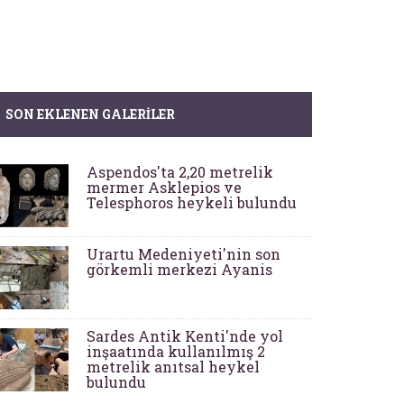
SON EKLENEN GALERILER
Aspendos'ta 2,20 metrelik
mermer Asklepios ve
Telesphoros heykeli bulundu
Urartu Medeniyeti'nin son
görkemli merkezi Ayanis
Sardes Antik Kenti'nde yol
inşaatında kullanılmış 2
metrelik anıtsal heykel
bulundu