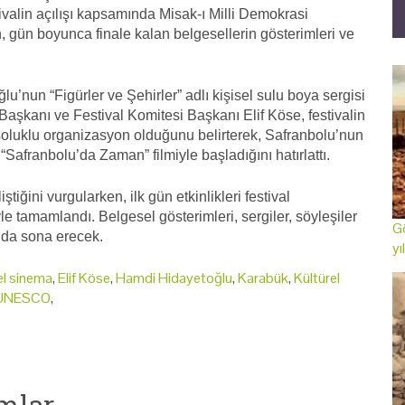
tivalin açılışı kapsamında Misak-ı Milli Demokrasi
, gün boyunca finale kalan belgesellerin gösterimleri ve
’nun “Figürler ve Şehirler” adlı kişisel sulu boya sergisi
Başkanı ve Festival Komitesi Başkanı Elif Köse, festivalin
oluklu organizasyon olduğunu belirterek, Safranbolu’nun
Safranbolu’da Zaman” filmiyle başladığını hatırlattı.
liştiğini vurgularken, ilk gün etkinlikleri festival
 tamamlandı. Belgesel gösterimleri, sergiler, söyleşiler
Gö
’da sona erecek.
yı
el sinema
,
Elif Köse
,
Hamdi Hidayetoğlu
,
Karabük
,
Kültürel
UNESCO
,
mlar