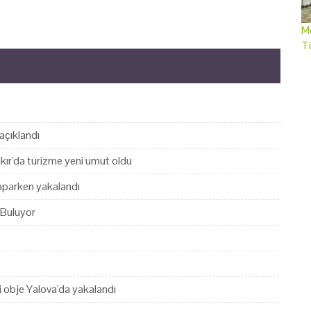
Me
T
açıklandı
akır'da turizme yeni umut oldu
yaparken yakalandı
 Buluyor
hi obje Yalova'da yakalandı