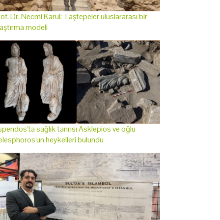
of. Dr. Necmi Karul: Taştepeler uluslararası bir
aştırma modeli
pendos'ta sağlık tanrısı Asklepios ve oğlu
lesphoros'un heykelleri bulundu