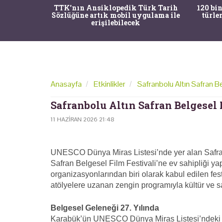
nrısı
TTK'nın Ansiklopedik Türk Tarih
120 bin
horos'un
Sözlüğüne artık mobil uygulama ile
türle
du
erişilebilecek
Anasayfa
Etkinlikler
Safranbolu Altın Safran Be
Safranbolu Altın Safran Belgesel 
11 HAZIRAN 2026 21:48
UNESCO Dünya Miras Listesi’nde yer alan Safranb
Safran Belgesel Film Festivali’ne ev sahipliği ya
organizasyonlarından biri olarak kabul edilen fest
atölyelere uzanan zengin programıyla kültür ve sa
Belgesel Geleneği 27. Yılında
Karabük’ün UNESCO Dünya Miras Listesi’ndeki ta