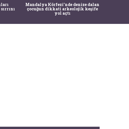
İstanbul
ıları
Mandalya Körfezi’nde denize dalan
Pasapo
 sırrını
çocuğun dikkati arkeolojik keşife
yol açtı