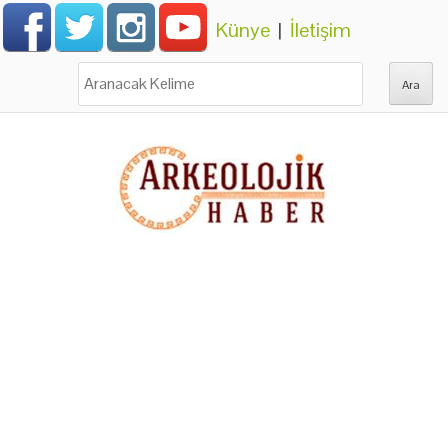
Künye
|
İletişim
Ara: