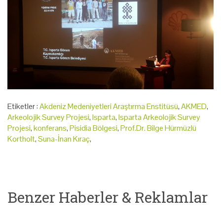
Etiketler :
Akdeniz Medeniyetleri Araştırma Enstitüsü
,
AKMED
,
Arkeolojik Survey Projesi
,
Isparta
,
Isparta Arkeolojik Survey
Projesi
,
konferans
,
Pisidia Bölgesi
,
Prof.Dr. Bilge Hürmüzlü
Kortholt
,
Suna-İnan Kıraç
,
Benzer Haberler & Reklamlar