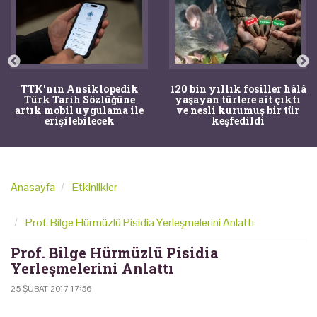
TTK'nın Ansiklopedik
120 bin yıllık fosiller hâlâ
Türk Tarih Sözlüğüne
yaşayan türlere ait çıktı
artık mobil uygulama ile
ve nesli kurumuş bir tür
erişilebilecek
keşfedildi
Anasayfa
Etkinlikler
Prof. Bilge Hürmüzlü Pisidia Yerleşmelerini Anlattı
Prof. Bilge Hürmüzlü Pisidia
Yerleşmelerini Anlattı
25 ŞUBAT 2017 17:56