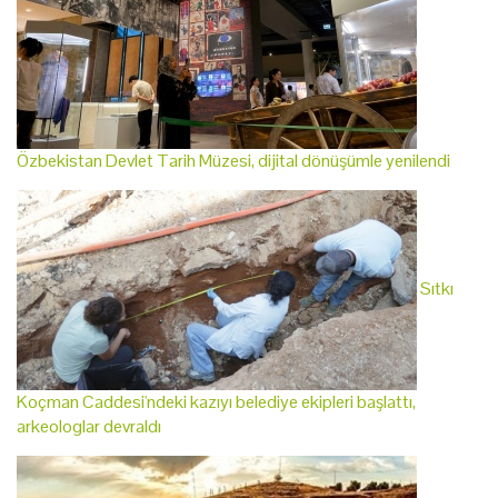
Özbekistan Devlet Tarih Müzesi, dijital dönüşümle yenilendi
Sıtkı
Koçman Caddesi'ndeki kazıyı belediye ekipleri başlattı,
arkeologlar devraldı