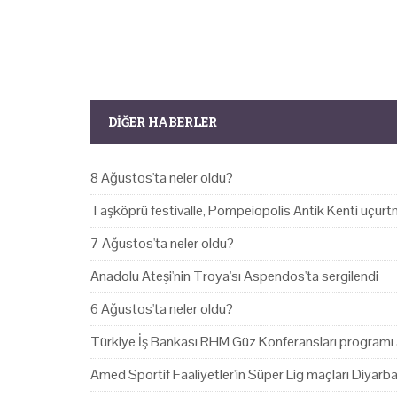
DIĞER HABERLER
8 Ağustos'ta neler oldu?
Taşköprü festivalle, Pompeiopolis Antik Kenti uçurtm
7 Ağustos'ta neler oldu?
Anadolu Ateşi'nin Troya'sı Aspendos'ta sergilendi
6 Ağustos'ta neler oldu?
Türkiye İş Bankası RHM Güz Konferansları programı 
Amed Sportif Faaliyetler'in Süper Lig maçları Diyarb