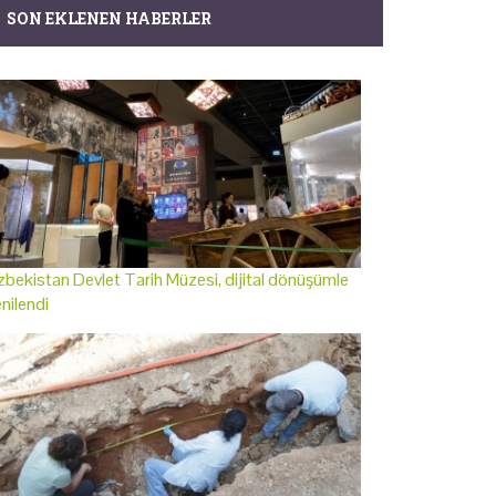
SON EKLENEN HABERLER
bekistan Devlet Tarih Müzesi, dijital dönüşümle
nilendi