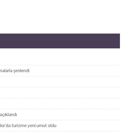
alarla şenlendi
açıklandı
akır'da turizme yeni umut oldu