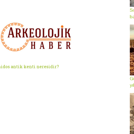
Sı
ba
idos antik kenti neresidir?
Gö
yı