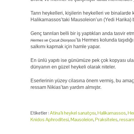
Tanrı heykelleri, kişilerin heykelleri ve binalarde
Halikarnassos’taki Mausoleion’un (Yedi Harika) bi
Genç tanrıları belli bir iş yaptıkları anda tasvir
’ta Hermes kolunda taşıdığı
Hermes ve Çocuk Diorıysos
salkımı kapmak için hamle yapar.
En ünlü yapıtı ise günümüze pek çok kopyası ul
dünyanın en güzel heykeli olarak niteler.
Eserlerinin yüzey ci­lasına önem vermiş, bu ama
ressam Nikias’tan yardım almıştır.
Etiketler :
Atina’lı heykel sanat­çısı
,
Halikarnassos
,
He
Knidos Aphroditesi
,
Mausoleion
,
Praksiteles
,
ressam