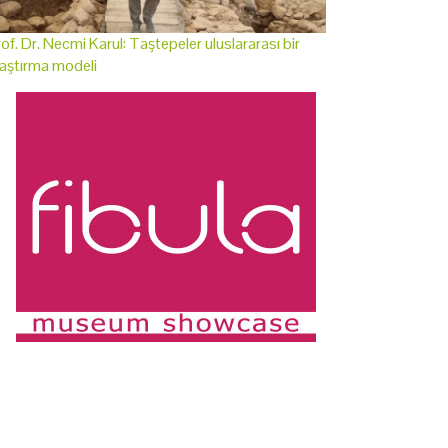
of. Dr. Necmi Karul: Taştepeler uluslararası bir
aştırma modeli