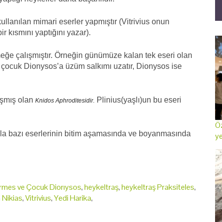
 kullanılan mimari eserler yapmıştır (Vitrivius onun
r kısmını yaptığını yazar).
 etmeğe çalışmıştır. Örneğin günümüze kalan tek eseri olan
 çocuk Dionysos’a üzüm salkı­mı uzatır, Dionysos ise
aşmış olan
Plinius(yaşlı)un bu eseri
Knidos Aphroditesidir.
Öz
çla bazı eserlerinin bitim aşamasında ve boyanmasında
ye
rmes ve Çocuk Diorıysos
,
heykeltraş
,
heykeltraş Praksiteles
,
 Nikias
,
Vitrivius
,
Yedi Harika
,