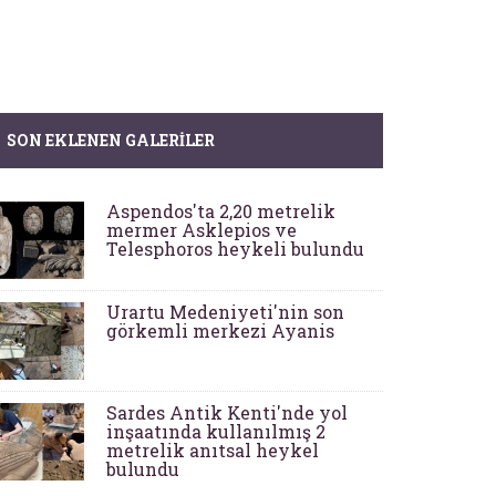
SON EKLENEN GALERILER
Aspendos'ta 2,20 metrelik
mermer Asklepios ve
Telesphoros heykeli bulundu
Urartu Medeniyeti'nin son
görkemli merkezi Ayanis
Sardes Antik Kenti'nde yol
inşaatında kullanılmış 2
metrelik anıtsal heykel
bulundu