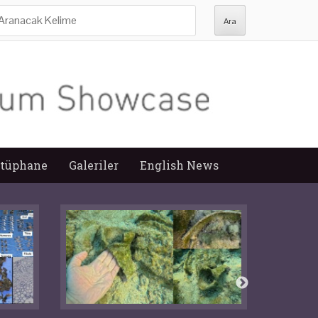
ra:
tüphane
Galeriler
English News