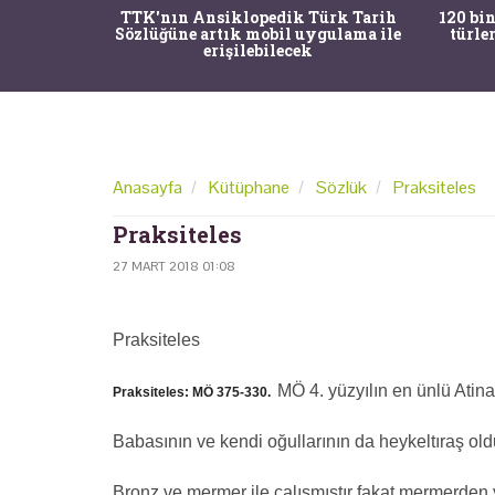
nrısı
TTK'nın Ansiklopedik Türk Tarih
120 bin
horos'un
Sözlüğüne artık mobil uygulama ile
türle
du
erişilebilecek
Anasayfa
Kütüphane
Sözlük
Praksiteles
Praksiteles
27 MART 2018 01:08
Praksiteles
MÖ 4. yüzyılın en ünlü Atina’
Praksiteles: MÖ 375-330.
Babasının ve kendi oğullarının da heykeltıraş old
Bronz ve mermer ile çalışmıştır fakat mermerden y