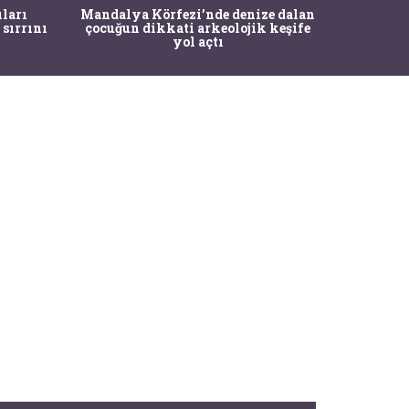
İstanbul
ıları
Mandalya Körfezi’nde denize dalan
Pasapo
 sırrını
çocuğun dikkati arkeolojik keşife
yol açtı