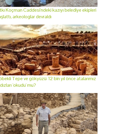
tkı Koçman Caddesi'ndeki kazıyı belediye ekipleri
şlattı, arkeologlar devraldı
bekli Tepe ve gökyüzü: 12 bin yıl önce atalarımız
ldızları 'okudu' mu?