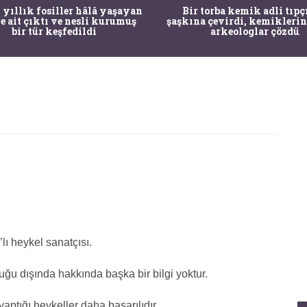
 yıllık fosiller hâlâ yaşayan
Bir torba kemik adli tıpç
re ait çıktı ve nesli kurumuş
şaşkına çevirdi, kemiklerin
bir tür keşfedildi
arkeologlar çözdü
lı heykel sanat­çısı.
uğu dışında hakkında başka bir bilgi yoktur.
aptığı heykeller daha başarılıdır.