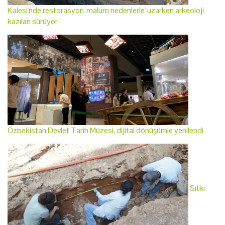
Kalesi'nde restorasyon 'malum nedenlerle' uzarken arkeoloji
kazıları sürüyor
Özbekistan Devlet Tarih Müzesi, dijital dönüşümle yenilendi
Sıtkı