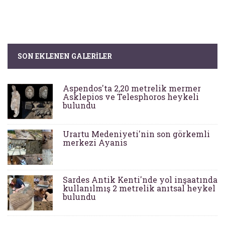
SON EKLENEN GALERILER
Aspendos'ta 2,20 metrelik mermer
Asklepios ve Telesphoros heykeli
bulundu
Urartu Medeniyeti'nin son görkemli
merkezi Ayanis
Sardes Antik Kenti'nde yol inşaatında
kullanılmış 2 metrelik anıtsal heykel
bulundu