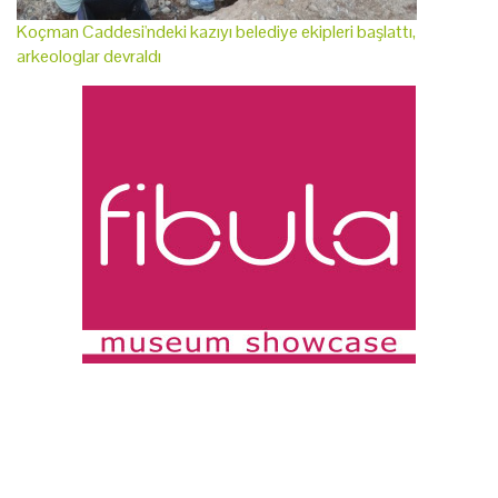
Koçman Caddesi'ndeki kazıyı belediye ekipleri başlattı,
arkeologlar devraldı