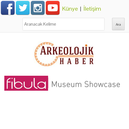
Künye
|
İletişim
Ara: