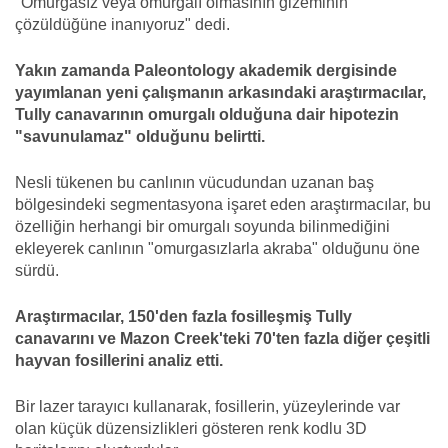
"Omurgasız veya omurgalı olmasının gizeminin
çözüldüğüne inanıyoruz" dedi.
Yakın zamanda Paleontology akademik dergisinde
yayımlanan yeni çalışmanın arkasındaki araştırmacılar,
Tully canavarının omurgalı olduğuna dair hipotezin
"savunulamaz" olduğunu belirtti.
Nesli tükenen bu canlının vücudundan uzanan baş
bölgesindeki segmentasyona işaret eden araştırmacılar, bu
özelliğin herhangi bir omurgalı soyunda bilinmediğini
ekleyerek canlının "omurgasızlarla akraba" olduğunu öne
sürdü.
Araştırmacılar, 150'den fazla fosilleşmiş Tully
canavarını ve Mazon Creek'teki 70'ten fazla diğer çeşitli
hayvan fosillerini analiz etti.
Bir lazer tarayıcı kullanarak, fosillerin, yüzeylerinde var
olan küçük düzensizlikleri gösteren renk kodlu 3D