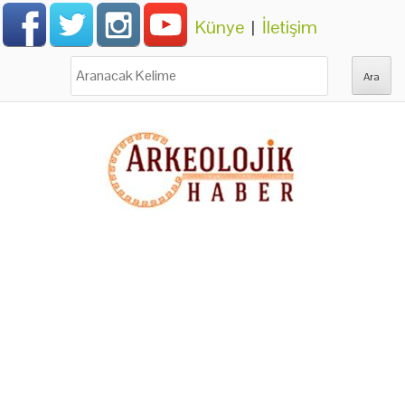
Künye
|
İletişim
Ara: