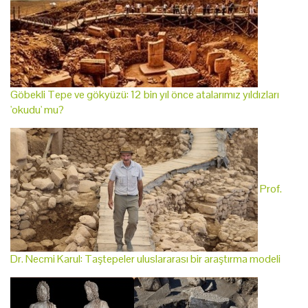
Göbekli Tepe ve gökyüzü: 12 bin yıl önce atalarımız yıldızları
'okudu' mu?
Prof.
Dr. Necmi Karul: Taştepeler uluslararası bir araştırma modeli