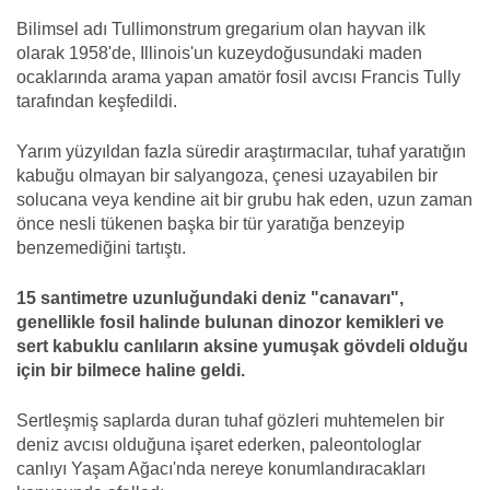
Bilimsel adı Tullimonstrum gregarium olan hayvan ilk
olarak 1958'de, Illinois'un kuzeydoğusundaki maden
ocaklarında arama yapan amatör fosil avcısı Francis Tully
tarafından keşfedildi.
Yarım yüzyıldan fazla süredir araştırmacılar, tuhaf yaratığın
kabuğu olmayan bir salyangoza, çenesi uzayabilen bir
solucana veya kendine ait bir grubu hak eden, uzun zaman
önce nesli tükenen başka bir tür yaratığa benzeyip
benzemediğini tartıştı.
15 santimetre uzunluğundaki deniz "canavarı",
genellikle fosil halinde bulunan dinozor kemikleri ve
sert kabuklu canlıların aksine yumuşak gövdeli olduğu
için bir bilmece haline geldi.
Sertleşmiş saplarda duran tuhaf gözleri muhtemelen bir
deniz avcısı olduğuna işaret ederken, paleontologlar
canlıyı Yaşam Ağacı'nda nereye konumlandıracakları