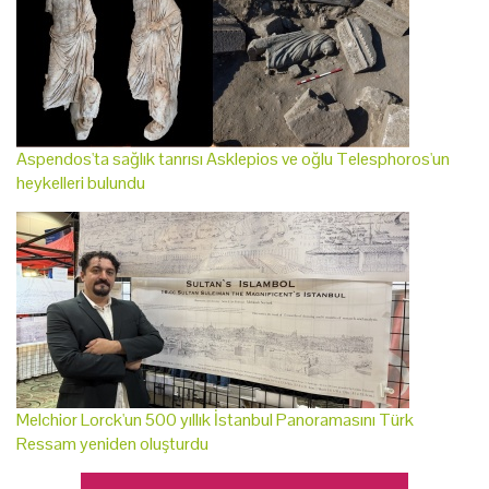
Aspendos'ta sağlık tanrısı Asklepios ve oğlu Telesphoros'un
heykelleri bulundu
Melchior Lorck'un 500 yıllık İstanbul Panoramasını Türk
Ressam yeniden oluşturdu