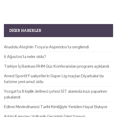
DIĞER HABERLER
Anadolu Ateşi'nin Troya'sı Aspendos'ta sergilendi
6 Ağustos'ta neler oldu?
Türkiye İş Bankası RHM Güz Konferansları programı açıklandı
Amed Sportif Faaliyetler'in Süper Lig maçları Diyarbakır'da
turizme yeni umut oldu
Yozgat'ta 8 kişilik defineci çetesi SİT alanında kazı yaparken
yakalandı
Edirne Mevlevihanesi Tarihi Kimliğiyle Yeniden Hayat Buluyor
Adala Kanyonu: Volkanik Geçmişin İzleri Yaşıyor