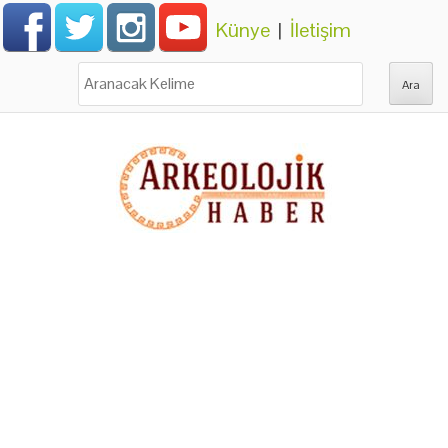
Künye
|
İletişim
Ara: