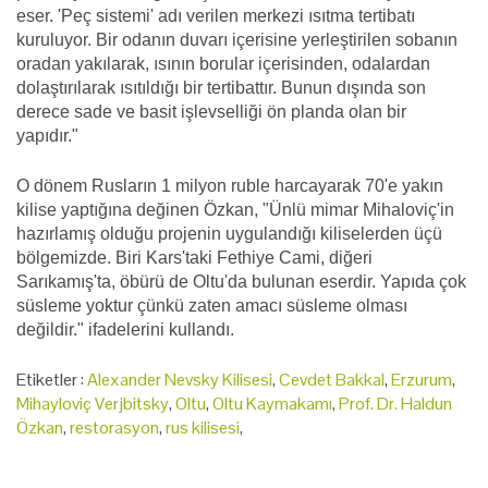
eser. 'Peç sistemi' adı verilen merkezi ısıtma tertibatı
kuruluyor. Bir odanın duvarı içerisine yerleştirilen sobanın
oradan yakılarak, ısının borular içerisinden, odalardan
dolaştırılarak ısıtıldığı bir tertibattır. Bunun dışında son
derece sade ve basit işlevselliği ön planda olan bir
yapıdır."
O dönem Rusların 1 milyon ruble harcayarak 70'e yakın
kilise yaptığına değinen Özkan, "Ünlü mimar Mihaloviç'in
hazırlamış olduğu projenin uygulandığı kiliselerden üçü
bölgemizde. Biri Kars'taki Fethiye Cami, diğeri
Sarıkamış'ta, öbürü de Oltu'da bulunan eserdir. Yapıda çok
süsleme yoktur çünkü zaten amacı süsleme olması
değildir." ifadelerini kullandı.
Etiketler :
Alexander Nevsky Kilisesi
,
Cevdet Bakkal
,
Erzurum
,
Mihayloviç Verjbitsky
,
Oltu
,
Oltu Kaymakamı
,
Prof. Dr. Haldun
Özkan
,
restorasyon
,
rus kilisesi
,