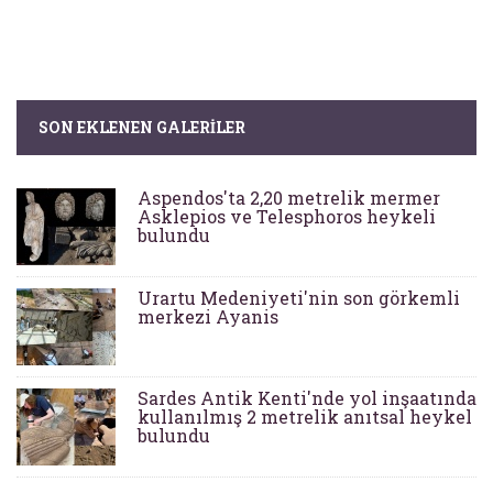
SON EKLENEN GALERILER
Aspendos'ta 2,20 metrelik mermer
Asklepios ve Telesphoros heykeli
bulundu
Urartu Medeniyeti'nin son görkemli
merkezi Ayanis
Sardes Antik Kenti'nde yol inşaatında
kullanılmış 2 metrelik anıtsal heykel
bulundu