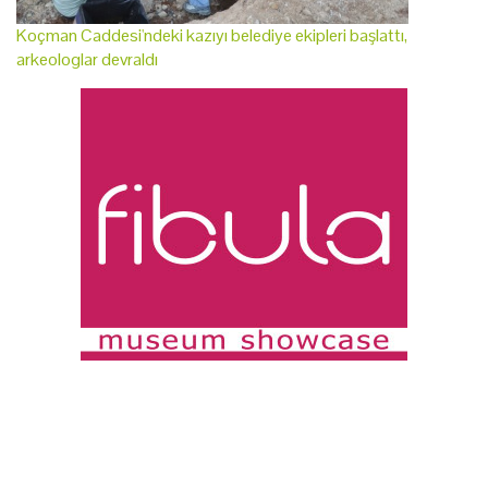
Koçman Caddesi'ndeki kazıyı belediye ekipleri başlattı,
arkeologlar devraldı