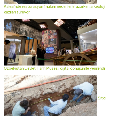
Kalesi'nde restorasyon 'malum nedenlerle' uzarken arkeoloji
kazıları sürüyor
Özbekistan Devlet Tarih Müzesi, dijital dönüşümle yenilendi
Sıtkı