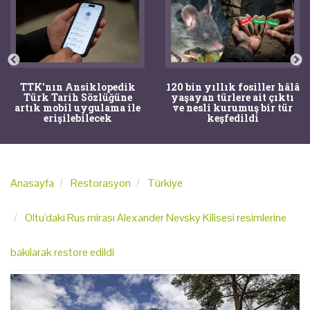
TTK'nın Ansiklopedik
120 bin yıllık fosiller hâlâ
Türk Tarih Sözlüğüne
yaşayan türlere ait çıktı
artık mobil uygulama ile
ve nesli kurumuş bir tür
erişilebilecek
keşfedildi
Anasayfa
Restorasyon
Türkiye
Oltu'daki Rus mirası Alexander Nevsky Kilisesi resimlerine
bakılarak restore edildi