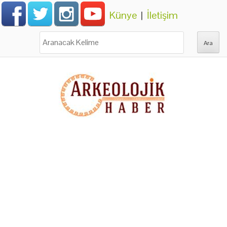
Künye
|
İletişim
Ara: