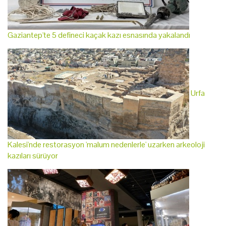
Gaziantep'te 5 defineci kaçak kazı esnasında yakalandı
Urfa
Kalesi'nde restorasyon 'malum nedenlerle' uzarken arkeoloji
kazıları sürüyor