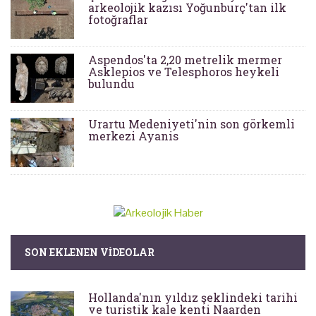
arkeolojik kazısı Yoğunburç'tan ilk
fotoğraflar
Aspendos'ta 2,20 metrelik mermer
Asklepios ve Telesphoros heykeli
bulundu
Urartu Medeniyeti'nin son görkemli
merkezi Ayanis
SON EKLENEN VIDEOLAR
Hollanda'nın yıldız şeklindeki tarihi
ve turistik kale kenti Naarden