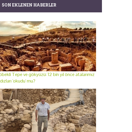
SON EKLENEN HABERLER
bekli Tepe ve gökyüzü: 12 bin yıl önce atalarımız
ldızları 'okudu' mu?