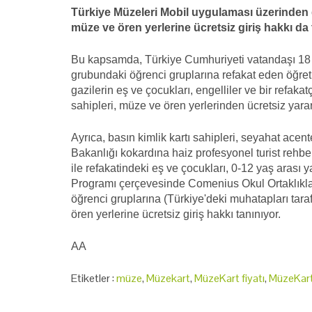
Türkiye Müzeleri Mobil uygulaması üzerinden d
müze ve ören yerlerine ücretsiz giriş hakkı da 
Bu kapsamda, Türkiye Cumhuriyeti vatandaşı 18 y
grubundaki öğrenci gruplarına refakat eden öğretm
gazilerin eş ve çocukları, engelliler ve bir refa
sahipleri, müze ve ören yerlerinden ücretsiz yarar
Ayrıca, basın kimlik kartı sahipleri, seyahat acen
Bakanlığı kokardına haiz profesyonel turist rehber
ile refakatindeki eş ve çocukları, 0-12 yaş aras
Programı çerçevesinde Comenius Okul Ortaklıkl
öğrenci gruplarına (Türkiye'deki muhatapları tara
ören yerlerine ücretsiz giriş hakkı tanınıyor.
AA
Etiketler :
müze
,
Müzekart
,
MüzeKart fiyatı
,
MüzeKart 