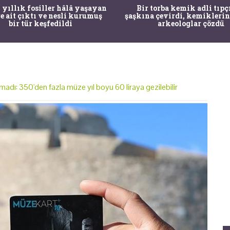
 yıllık fosiller hâlâ yaşayan
Bir torba kemik adli tıpç
re ait çıktı ve nesli kurumuş
şaşkına çevirdi, kemiklerin
bir tür keşfedildi
arkeologlar çözdü
adı: 350'den fazla müze yıl boyu 60 liraya gezilebilir