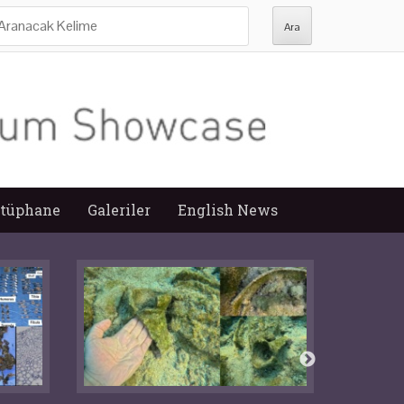
ra:
tüphane
Galeriler
English News