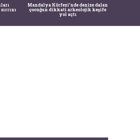
İstanbul
ıları
Mandalya Körfezi’nde denize dalan
Pasapo
 sırrını
çocuğun dikkati arkeolojik keşife
yol açtı