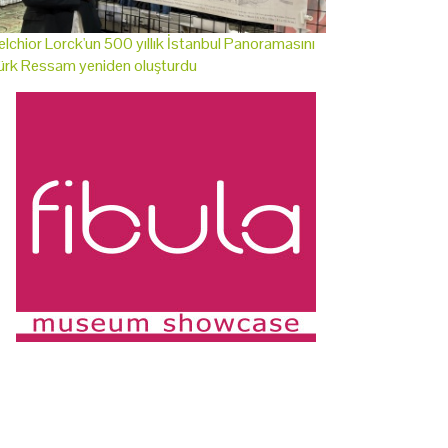
lchior Lorck'un 500 yıllık İstanbul Panoramasını
ürk Ressam yeniden oluşturdu