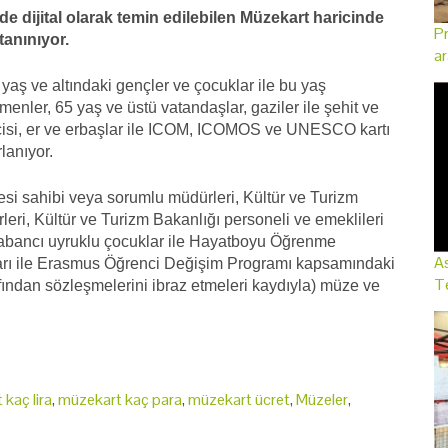
e dijital olarak temin edilebilen Müzekart haricinde
Pr
tanınıyor.
ar
aş ve altındaki gençler ve çocuklar ile bu yaş
enler, 65 yaş ve üstü vatandaşlar, gaziler ile şehit ve
katçisi, er ve erbaşlar ile ICOM, ICOMOS ve UNESCO kartı
lanıyor.
tesi sahibi veya sorumlu müdürleri, Kültür ve Turizm
leri, Kültür ve Turizm Bakanlığı personeli ve emeklileri
ı yabancı uyruklu çocuklar ile Hayatboyu Öğrenme
As
arı ile Erasmus Öğrenci Değişim Programı kapsamındaki
Te
fından sözleşmelerini ibraz etmeleri kaydıyla) müze ve
kaç lira
,
müzekart kaç para
,
müzekart ücret
,
Müzeler
,