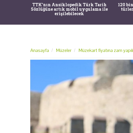
nrısı
TTK'nın Ansiklopedik Türk Tarih
120 bin
horos'un
Sözlüğüne artık mobil uygulama ile
türle
du
erişilebilecek
Anasayfa
Müzeler
Müzekart fiyatına zam yapılm