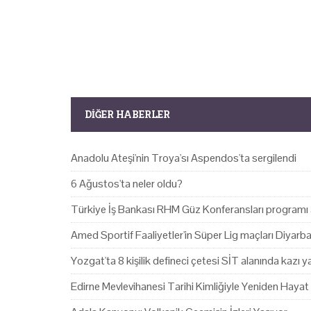
DIĞER HABERLER
Anadolu Ateşi'nin Troya'sı Aspendos'ta sergilendi
6 Ağustos'ta neler oldu?
Türkiye İş Bankası RHM Güz Konferansları programı 
Amed Sportif Faaliyetler'in Süper Lig maçları Diyarb
Yozgat'ta 8 kişilik defineci çetesi SİT alanında kazı 
Edirne Mevlevihanesi Tarihi Kimliğiyle Yeniden Hayat