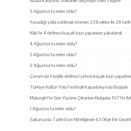
Adala Kanyonu: Volkanik Geçmişin İzleri Yaşıyor
5 Ağustos'ta neler oldu?
Yasadığı yolla satılmak istenen 228 sikke ile 28 tari
Kilis'te 4 defineci kaçak kazı yaparken yakalandı
4 Ağustos'ta neler oldu?
3 Ağustos'ta neler oldu?
2 Ağustos'ta neler oldu?
Çorum'da 5 kişilik defineci çetesi kaçak kazı yapark
Türkiye Kültür Yolu Festivali Kapadokya'da Başladı
Malazgirt'te Gün Yüzüne Çıkarılan Bulgular 1071'in Ark
1 Ağustos'ta neler oldu?
Sakarya'da Tarihi Eser Niteliğinde 63 Obje Ele Geçiril