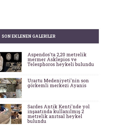
SON EKLENEN GALERILER
Aspendos'ta 2,20 metrelik
mermer Asklepios ve
Telesphoros heykeli bulundu
Urartu Medeniyeti'nin son
görkemli merkezi Ayanis
Sardes Antik Kenti'nde yol
inşaatında kullanılmış 2
metrelik anıtsal heykel
bulundu