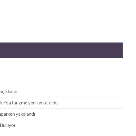
açıklandı
akır'da turizme yeni umut oldu
yaparken yakalandı
 Buluyor