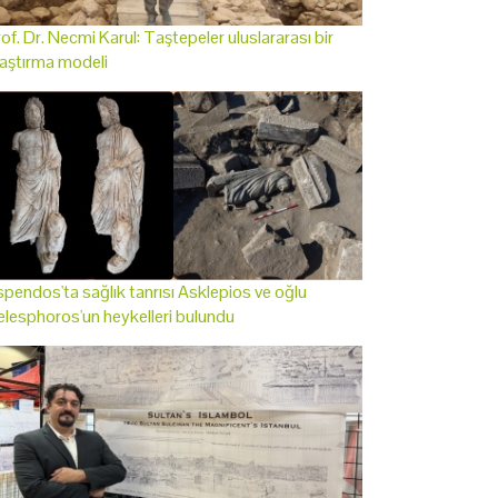
of. Dr. Necmi Karul: Taştepeler uluslararası bir
aştırma modeli
pendos'ta sağlık tanrısı Asklepios ve oğlu
lesphoros'un heykelleri bulundu