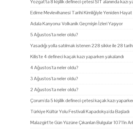
Yozgat'ta 8 kişilik defineci çetesi SİT alanında kazı 
Edirne Mevlevihanesi Tarihi Kimliğiyle Yeniden Hayat
Adala Kanyonu: Volkanik Geçmişin İzleri Yaşıyor
5 Ağustos'ta neler oldu?
Yasadığı yolla satılmak istenen 228 sikke ile 28 tari
Kilis'te 4 defineci kaçak kazı yaparken yakalandı
4 Ağustos'ta neler oldu?
3 Ağustos'ta neler oldu?
2 Ağustos'ta neler oldu?
Çorum'da 5 kişilik defineci çetesi kaçak kazı yapark
Türkiye Kültür Yolu Festivali Kapadokya'da Başladı
Malazgirt'te Gün Yüzüne Çıkarılan Bulgular 1071'in Ark