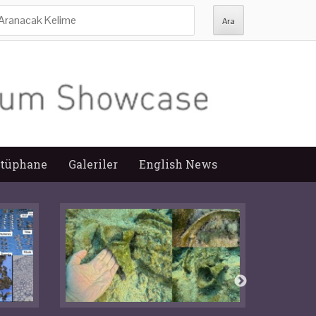
ra:
tüphane
Galeriler
English News