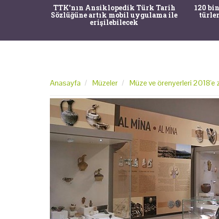
nrısı
TTK'nın Ansiklopedik Türk Tarih
120 bin
horos'un
Sözlüğüne artık mobil uygulama ile
türle
du
erişilebilecek
Anasayfa
Müzeler
Müze ve örenyerleri 2018'e zi