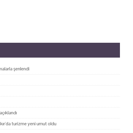
alarla şenlendi
açıklandı
akır'da turizme yeni umut oldu