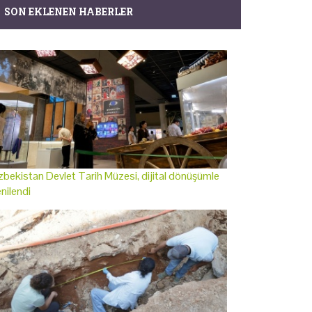
SON EKLENEN HABERLER
bekistan Devlet Tarih Müzesi, dijital dönüşümle
nilendi