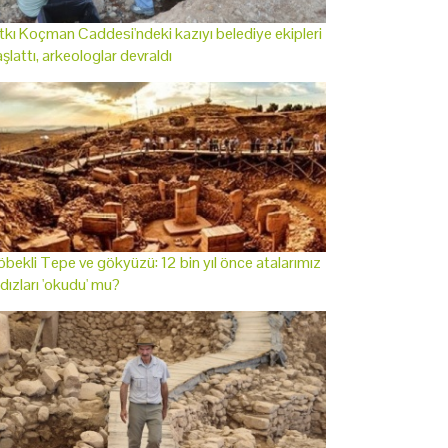
tkı Koçman Caddesi'ndeki kazıyı belediye ekipleri
şlattı, arkeologlar devraldı
bekli Tepe ve gökyüzü: 12 bin yıl önce atalarımız
ldızları 'okudu' mu?