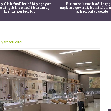
 yıllık fosiller hâlâ yaşayan
Bir torba kemik adli tıpç
re ait çıktı ve nesli kurumuş
şaşkına çevirdi, kemiklerin
bir tür keşfedildi
arkeologlar çözdü
yaretçili girdi