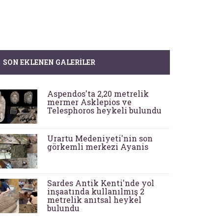
SON EKLENEN GALERILER
Aspendos'ta 2,20 metrelik
mermer Asklepios ve
Telesphoros heykeli bulundu
Urartu Medeniyeti'nin son
görkemli merkezi Ayanis
Sardes Antik Kenti'nde yol
inşaatında kullanılmış 2
metrelik anıtsal heykel
bulundu