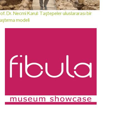
of. Dr. Necmi Karul: Taştepeler uluslararası bir
aştırma modeli