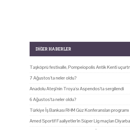
DIĞER HABERLER
Taşköprü festivalle, Pompeiopolis Antik Kenti uçurtm
7 Ağustos'ta neler oldu?
Anadolu Ateşi'nin Troya'sı Aspendos'ta sergilendi
6 Ağustos'ta neler oldu?
Türkiye İş Bankası RHM Güz Konferansları programı 
Amed Sportif Faaliyetler'in Süper Lig maçları Diyarb