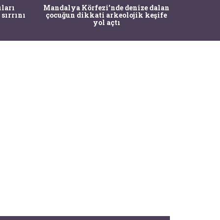
İstanbul
ıları
Mandalya Körfezi’nde denize dalan
Pasapo
 sırrını
çocuğun dikkati arkeolojik keşife
yol açtı