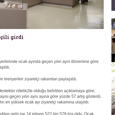
çili girdi
yerlerinde ocak ayında geçen yılın aynı dönemine göre
Öz
şıldı.
ye
örenyerleri ziyaretçi rakamları paylaşıldı.
estekler nitelik2te olduğu belirtilen açıklamaya göre,
yısı geçen yılın aynı ayına göre yüzde 57 artış gösterdi.
ılın en yüksek ocak ayı ziyaretçi rakamına ulaşıldı.
len gelir ise 14 milyon 522 bin 578 lira oldu. Ocak