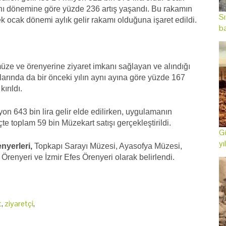
ynı dönemine göre yüzde 236 artış yaşandı. Bu rakamın
Sı
 ocak dönemi aylık gelir rakamı olduğuna işaret edildi.
ba
müze ve örenyerine ziyaret imkanı sağlayan ve alındığı
ışlarında da bir önceki yılın aynı ayına göre yüzde 167
ırıldı.
yon 643 bin lira gelir elde edilirken, uygulamanın
e toplam 59 bin Müzekart satışı gerçekleştirildi.
Gö
yı
nyerleri,
Topkapı Sarayı Müzesi, Ayasofya Müzesi,
renyeri ve İzmir Efes Örenyeri olarak belirlendi.
t
,
ziyaretçi
,