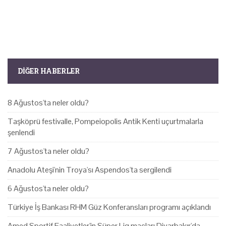
DIĞER HABERLER
8 Ağustos'ta neler oldu?
Taşköprü festivalle, Pompeiopolis Antik Kenti uçurtmalarla
şenlendi
7 Ağustos'ta neler oldu?
Anadolu Ateşi'nin Troya'sı Aspendos'ta sergilendi
6 Ağustos'ta neler oldu?
Türkiye İş Bankası RHM Güz Konferansları programı açıklandı
Amed Sportif Faaliyetler'in Süper Lig maçları Diyarbakır'da