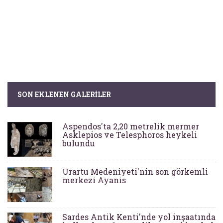
SON EKLENEN GALERILER
Aspendos'ta 2,20 metrelik mermer
Asklepios ve Telesphoros heykeli
bulundu
Urartu Medeniyeti'nin son görkemli
merkezi Ayanis
Sardes Antik Kenti'nde yol inşaatında