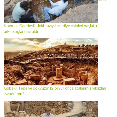
Koçman Caddesi'ndeki kazıyı belediye ekipleri başlattı,
arkeologlar devraldı
Göbekli Tepe ve gökyüzü: 12 bin yıl önce atalarımız yıldızları
'okudu' mu?