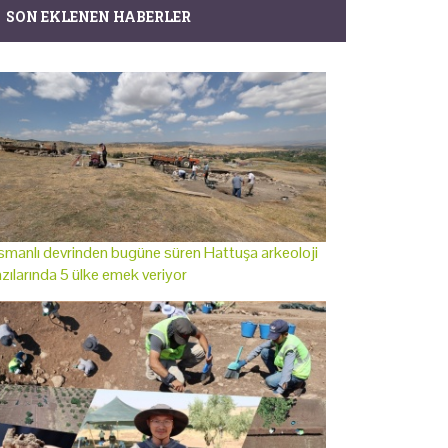
SON EKLENEN HABERLER
manlı devrinden bugüne süren Hattuşa arkeoloji
zılarında 5 ülke emek veriyor