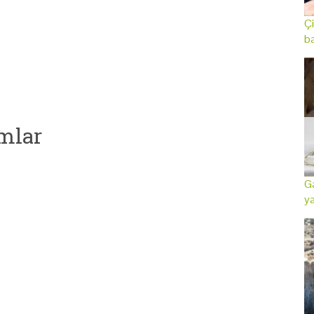
Çi
ba
mlar
Ga
ya