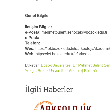
Genel Bilgiler
İletişim Bilgiler
e-Posta:
mehmetbulent.senocak@bozok.edu.tr
e-Posta:
Telefon:
Wes:
https://fef.bozok.edu.tr/tr/arkeoloji/Akadem
Web:
https://fef.bozok.edu.tr/tr/arkeoloji
Etiketler :
Bozok Üniversitesi
,
Dr. Mehmet Bülent Şe
Yozgat Bozok Üniversitesi Arkeoloji Bölümü
,
İlgili Haberler