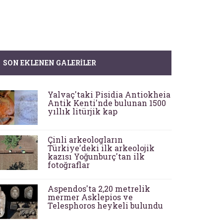
SON EKLENEN GALERILER
Yalvaç'taki Pisidia Antiokheia
Antik Kenti'nde bulunan 1500
yıllık litürjik kap
Çinli arkeologların
Türkiye'deki ilk arkeolojik
kazısı Yoğunburç'tan ilk
fotoğraflar
Aspendos'ta 2,20 metrelik
mermer Asklepios ve
Telesphoros heykeli bulundu