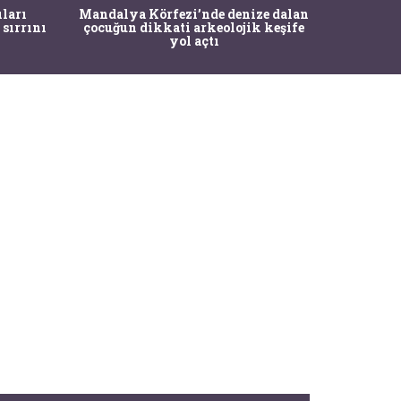
İstanbul
ıları
Mandalya Körfezi’nde denize dalan
Pasapo
 sırrını
çocuğun dikkati arkeolojik keşife
yol açtı