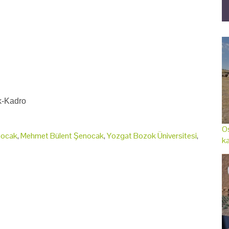
ik-Kadro
Os
nocak
,
Mehmet Bülent Şenocak
,
Yozgat Bozok Üniversitesi
,
ka