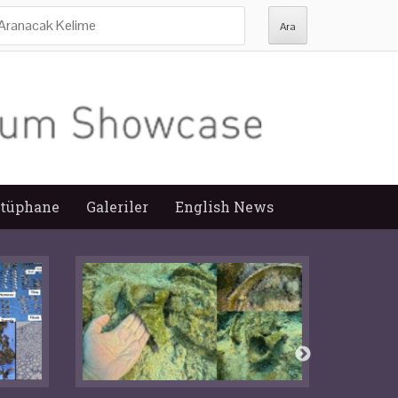
ra:
tüphane
Galeriler
English News