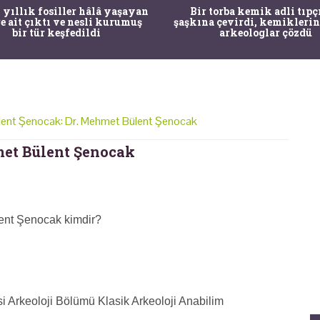
 yıllık fosiller hâlâ yaşayan
Bir torba kemik adli tıpç
re ait çıktı ve nesli kurumuş
şaşkına çevirdi, kemiklerin
bir tür keşfedildi
arkeologlar çözdü
ent Şenocak: Dr. Mehmet Bülent Şenocak
et Bülent Şenocak
ent Şenocak kimdir?
i Arkeoloji Bölümü Klasik Arkeoloji Anabilim