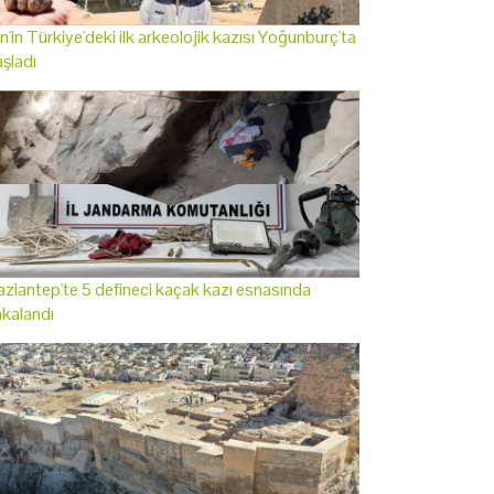
n'in Türkiye'deki ilk arkeolojik kazısı Yoğunburç'ta
şladı
ziantep'te 5 defineci kaçak kazı esnasında
kalandı