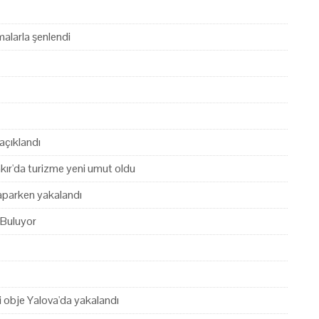
alarla şenlendi
açıklandı
akır'da turizme yeni umut oldu
yaparken yakalandı
 Buluyor
hi obje Yalova'da yakalandı