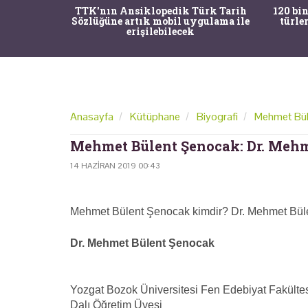
nrısı
TTK'nın Ansiklopedik Türk Tarih
120 bin
horos'un
Sözlüğüne artık mobil uygulama ile
türle
du
erişilebilecek
Anasayfa
Kütüphane
Biyografi
Mehmet Bül
Mehmet Bülent Şenocak: Dr. Mehm
14 HAZIRAN 2019 00:43
Mehmet Bülent Şenocak kimdir? Dr. Mehmet Bül
Dr. Mehmet Bülent Şenocak
Yozgat Bozok Üniversitesi Fen Edebiyat Fakültes
Dalı Öğretim Üyesi