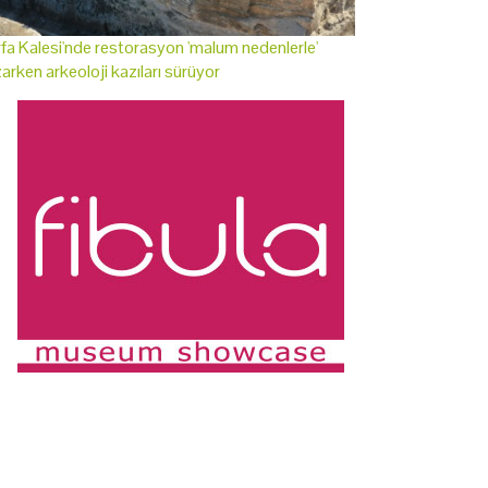
fa Kalesi'nde restorasyon 'malum nedenlerle'
arken arkeoloji kazıları sürüyor