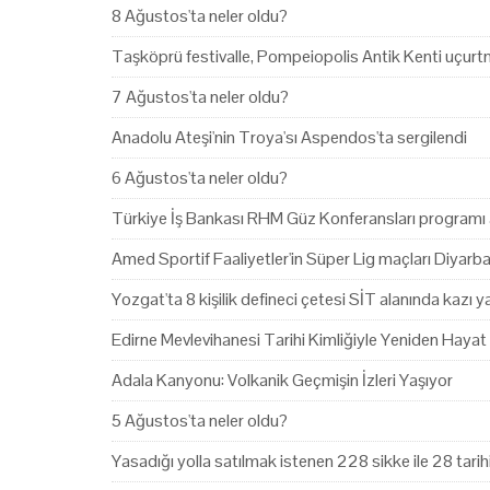
8 Ağustos'ta neler oldu?
Taşköprü festivalle, Pompeiopolis Antik Kenti uçurtm
7 Ağustos'ta neler oldu?
Anadolu Ateşi'nin Troya'sı Aspendos'ta sergilendi
6 Ağustos'ta neler oldu?
Türkiye İş Bankası RHM Güz Konferansları programı 
Amed Sportif Faaliyetler'in Süper Lig maçları Diyarb
Yozgat'ta 8 kişilik defineci çetesi SİT alanında kazı 
Edirne Mevlevihanesi Tarihi Kimliğiyle Yeniden Hayat
Adala Kanyonu: Volkanik Geçmişin İzleri Yaşıyor
5 Ağustos'ta neler oldu?
Yasadığı yolla satılmak istenen 228 sikke ile 28 tari