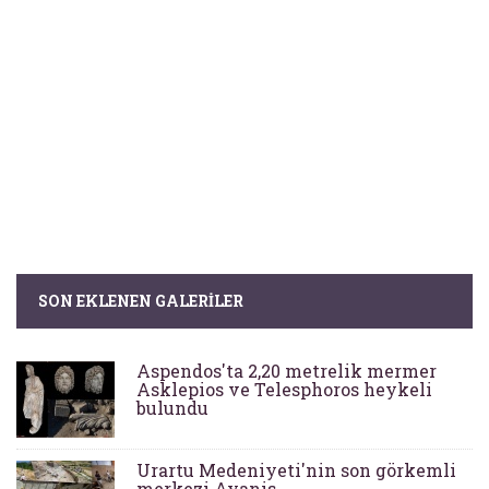
SON EKLENEN GALERILER
Aspendos'ta 2,20 metrelik mermer
Asklepios ve Telesphoros heykeli
bulundu
Urartu Medeniyeti'nin son görkemli
merkezi Ayanis