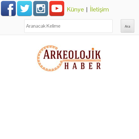
Künye
|
İletişim
Ara: