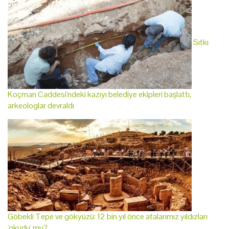
Sıtkı
Koçman Caddesi'ndeki kazıyı belediye ekipleri başlattı,
arkeologlar devraldı
Göbekli Tepe ve gökyüzü: 12 bin yıl önce atalarımız yıldızları
'okudu' mu?