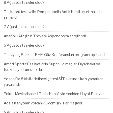
8 Ağustos'ta neler oldu?
Taşköprü festivalle, Pompeiopolis Antik Kenti uçurtmalarla
şenlendi
7 Ağustos'ta neler oldu?
Anadolu Ateşi'nin Troya'sı Aspendos'ta sergilendi
6 Ağustos'ta neler oldu?
Türkiye İş Bankası RHM Güz Konferansları programı açıklandı
Amed Sportif Faaliyetler'in Süper Lig maçları Diyarbakır'da
turizme yeni umut oldu
Yozgat'ta 8 kişilik defineci çetesi SİT alanında kazı yaparken
yakalandı
Edirne Mevlevihanesi Tarihi Kimliğiyle Yeniden Hayat Buluyor
Adala Kanyonu: Volkanik Geçmişin İzleri Yaşıyor
5 Ağustos'ta neler oldu?