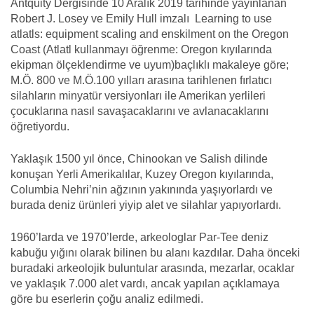
Antquity Dergisinde 10 Aralık 2019 tarihinde yayınlanan
Robert J. Losey ve Emily Hull imzalı Learning to use
atlatls: equipment scaling and enskilment on the Oregon
Coast (Atlatl kullanmayı öğrenme: Oregon kıyılarında
ekipman ölçeklendirme ve uyum)baçlıklı makaleye göre;
M.Ö. 800 ve M.Ö.100 yılları arasına tarihlenen fırlatıcı
silahların minyatür versiyonları ile Amerikan yerlileri
çocuklarına nasıl savaşacaklarını ve avlanacaklarını
öğretiyordu.
Yaklaşık 1500 yıl önce, Chinookan ve Salish dilinde
konuşan Yerli Amerikalılar, Kuzey Oregon kıyılarında,
Columbia Nehri’nin ağzının yakınında yaşıyorlardı ve
burada deniz ürünleri yiyip alet ve silahlar yapıyorlardı.
1960’larda ve 1970’lerde, arkeologlar Par-Tee deniz
kabuğu yığını olarak bilinen bu alanı kazdılar. Daha önceki
buradaki arkeolojik buluntular arasında, mezarlar, ocaklar
ve yaklaşık 7.000 alet vardı, ancak yapılan açıklamaya
göre bu eserlerin çoğu analiz edilmedi.