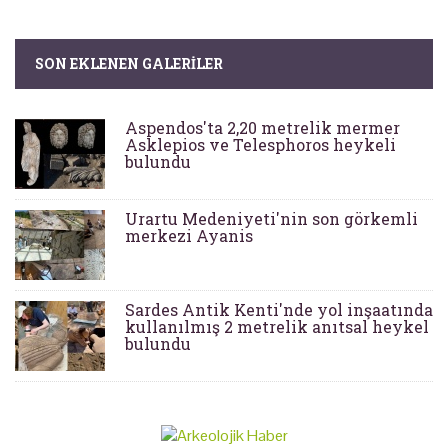
SON EKLENEN GALERILER
Aspendos'ta 2,20 metrelik mermer
Asklepios ve Telesphoros heykeli
bulundu
Urartu Medeniyeti'nin son görkemli
merkezi Ayanis
Sardes Antik Kenti'nde yol inşaatında
kullanılmış 2 metrelik anıtsal heykel
bulundu