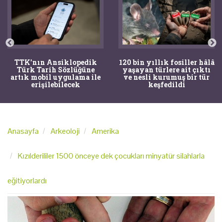
TTK'nın Ansiklopedik
120 bin yıllık fosiller hâlâ
Türk Tarih Sözlüğüne
yaşayan türlere ait çıktı
artık mobil uygulama ile
ve nesli kurumuş bir tür
erişilebilecek
keşfedildi
Anasayfa
Arkeoloji
Amerika
Kızılderililer 1500 önceye dek çocukları minyatür silahlarla
eğitiyorlardı