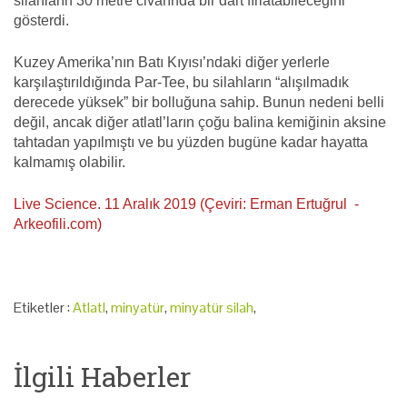
silahların 30 metre civarında bir dart fırlatabileceğini
gösterdi.
Kuzey Amerika’nın Batı Kıyısı’ndaki diğer yerlerle
karşılaştırıldığında Par-Tee, bu silahların “alışılmadık
derecede yüksek” bir bolluğuna sahip. Bunun nedeni belli
değil, ancak diğer atlatl’ların çoğu balina kemiğinin aksine
tahtadan yapılmıştı ve bu yüzden bugüne kadar hayatta
kalmamış olabilir.
Live Science. 11 Aralık 2019 (Çeviri: Erman Ertuğrul -
Arkeofili.com)
Etiketler :
Atlatl
,
minyatür
,
minyatür silah
,
İlgili Haberler