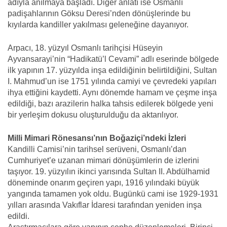
adıyla anılmaya başladı. Diğer anlatı ise Osmanlı
padişahlarının Göksu Deresi’nden dönüşlerinde bu
kıyılarda kandiller yakılması geleneğine dayanıyor.
Arpacı, 18. yüzyıl Osmanlı tarihçisi Hüseyin
Ayvansarayi’nin “Hadikatü’l Cevami” adlı eserinde bölgede
ilk yapının 17. yüzyılda inşa edildiğinin belirtildiğini, Sultan
I. Mahmud’un ise 1751 yılında camiyi ve çevredeki yapıları
ihya ettiğini kaydetti. Aynı dönemde hamam ve çeşme inşa
edildiği, bazı arazilerin halka tahsis edilerek bölgede yeni
bir yerleşim dokusu oluşturulduğu da aktarılıyor.
Milli Mimari Rönesansı’nın Boğaziçi’ndeki İzleri
Kandilli Camisi’nin tarihsel serüveni, Osmanlı’dan
Cumhuriyet’e uzanan mimari dönüşümlerin de izlerini
taşıyor. 19. yüzyılın ikinci yarısında Sultan II. Abdülhamid
döneminde onarım geçiren yapı, 1916 yılındaki büyük
yangında tamamen yok oldu. Bugünkü cami ise 1929-1931
yılları arasında Vakıflar İdaresi tarafından yeniden inşa
edildi.