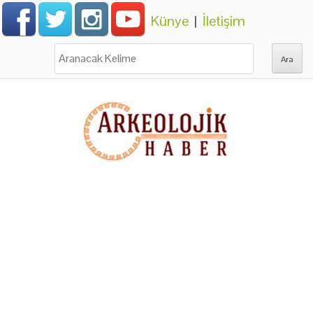
Künye
|
İletişim
Ara: