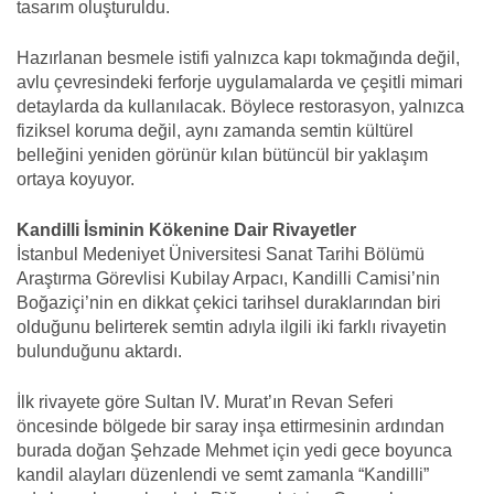
tasarım oluşturuldu.
Hazırlanan besmele istifi yalnızca kapı tokmağında değil,
avlu çevresindeki ferforje uygulamalarda ve çeşitli mimari
detaylarda da kullanılacak. Böylece restorasyon, yalnızca
fiziksel koruma değil, aynı zamanda semtin kültürel
belleğini yeniden görünür kılan bütüncül bir yaklaşım
ortaya koyuyor.
Kandilli İsminin Kökenine Dair Rivayetler
İstanbul Medeniyet Üniversitesi Sanat Tarihi Bölümü
Araştırma Görevlisi Kubilay Arpacı, Kandilli Camisi’nin
Boğaziçi’nin en dikkat çekici tarihsel duraklarından biri
olduğunu belirterek semtin adıyla ilgili iki farklı rivayetin
bulunduğunu aktardı.
İlk rivayete göre Sultan IV. Murat’ın Revan Seferi
öncesinde bölgede bir saray inşa ettirmesinin ardından
burada doğan Şehzade Mehmet için yedi gece boyunca
kandil alayları düzenlendi ve semt zamanla “Kandilli”