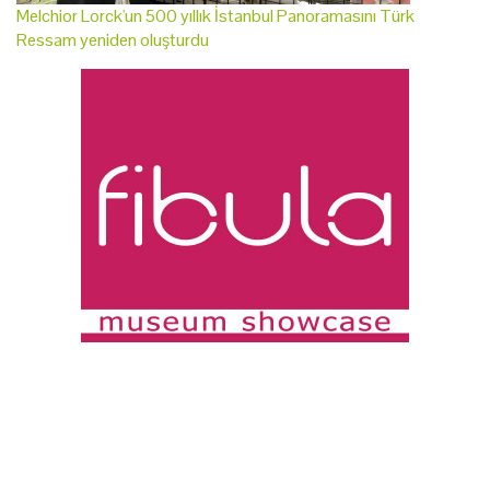
Melchior Lorck'un 500 yıllık İstanbul Panoramasını Türk
Ressam yeniden oluşturdu