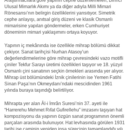
Araştırmacılara göre yapının cephe düzenlemeleri, Birinci
Ulusal Mimarlık Akımı ya da diğer adıyla Milli Mimari
Rönesansı’nın belirgin özelliklerini yansıtıyor. Simetrik
cephe anlayışı, anıtsal giriş düzeni ve klasik Osmanlı
mimarisine yapılan göndermeler, erken Cumhuriyet
döneminin mimari yaklaşımını ortaya koyuyor.
Yapının iç mekânında ise özellikle mihrap bölümü dikkat
çekiyor. Sanat tarihçisi Nurhan Atasoy’un
değerlendirmelerine göre mihrap çevresindeki vazo motifli
çiniler Tekfur Sarayı üretimi özellikleri taşıyor ve 18. yüzyıl
Osmanlı çini sanatının seçkin örnekleri arasında yer alıyor.
Mihrap üst bölümündeki İznik çinilerinin ise Yemen Fatihi
Sinan Paşa’nın Okmeydanı’ndaki mescidinden 1961
yılında buraya taşındığı belirtiliyor.
Mihrapta yer alan Âl-i İmrân Suresi’nin 37. ayeti ile
“Harrerehu Mehmet Rıfat Gufirellehu” imzasını taşıyan hat
kompozisyonu da yapının özgün sanat programının önemli
parçaları arasında bulunuyor. Hat levhasında görülen 1931
tarihi ise caminin yeniden inşa sürecinin tamamlandığı yılı