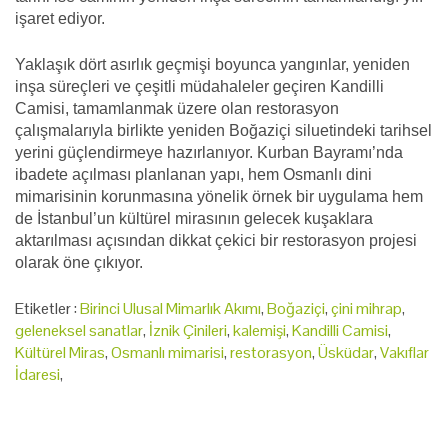
işaret ediyor.
Yaklaşık dört asırlık geçmişi boyunca yangınlar, yeniden
inşa süreçleri ve çeşitli müdahaleler geçiren Kandilli
Camisi, tamamlanmak üzere olan restorasyon
çalışmalarıyla birlikte yeniden Boğaziçi siluetindeki tarihsel
yerini güçlendirmeye hazırlanıyor. Kurban Bayramı’nda
ibadete açılması planlanan yapı, hem Osmanlı dini
mimarisinin korunmasına yönelik örnek bir uygulama hem
de İstanbul’un kültürel mirasının gelecek kuşaklara
aktarılması açısından dikkat çekici bir restorasyon projesi
olarak öne çıkıyor.
Etiketler :
Birinci Ulusal Mimarlık Akımı
,
Boğaziçi
,
çini mihrap
,
geleneksel sanatlar
,
İznik Çinileri
,
kalemişi
,
Kandilli Camisi
,
Kültürel Miras
,
Osmanlı mimarisi
,
restorasyon
,
Üsküdar
,
Vakıflar
İdaresi
,