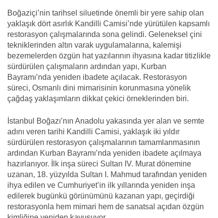
Boğaziçi’nin tarihsel siluetinde önemli bir yere sahip olan
yaklaşık dört asırlık Kandilli Camisi’nde yürütülen kapsamlı
restorasyon çalışmalarında sona gelindi. Geleneksel çini
tekniklerinden altın varak uygulamalarına, kalemişi
bezemelerden özgün hat yazılarının ihyasına kadar titizlikle
sürdürülen çalışmaların ardından yapı, Kurban
Bayramı’nda yeniden ibadete açılacak. Restorasyon
süreci, Osmanlı dini mimarisinin korunmasına yönelik
çağdaş yaklaşımların dikkat çekici örneklerinden biri.
İstanbul Boğazı’nın Anadolu yakasında yer alan ve semte
adını veren tarihi Kandilli Camisi, yaklaşık iki yıldır
sürdürülen restorasyon çalışmalarının tamamlanmasının
ardından Kurban Bayramı’nda yeniden ibadete açılmaya
hazırlanıyor. İlk inşa süreci Sultan IV. Murat dönemine
uzanan, 18. yüzyılda Sultan I. Mahmud tarafından yeniden
ihya edilen ve Cumhuriyet’in ilk yıllarında yeniden inşa
edilerek bugünkü görünümünü kazanan yapı, geçirdiği
restorasyonla hem mimari hem de sanatsal açıdan özgün
kimliğine yeniden kavuşuyor.