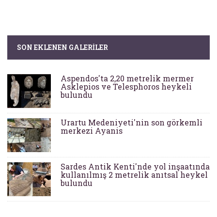
SON EKLENEN GALERILER
Aspendos'ta 2,20 metrelik mermer
Asklepios ve Telesphoros heykeli
bulundu
Urartu Medeniyeti'nin son görkemli
merkezi Ayanis
Sardes Antik Kenti'nde yol inşaatında
kullanılmış 2 metrelik anıtsal heykel
bulundu