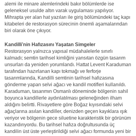
alemi ile minare alemlerindeki bakır bölümlerde ise
geleneksel usulde altın varak uygulaması yapılıyor.
Mihrapta yer alan hat yazıları ile giriş bölümündeki taç kapı
kitabeleri de restorasyon sürecinin önemli aşamalarından
biri olarak öne çıkıyor.
Kandilli’nin Hafızasını Yaşatan Simgeler
Restorasyon yalnızca yapısal müdahalelerle sınırlı
kalmadı; semtin tarihsel kimliğini yansıtan özgün tasarım
unsurları da yeniden yorumlandı. Hattat Levent Karaduman
tarafından hazırlanan kapı tokmağı ve ferforje
tasarımlarında, Kandilli semtinin tarihsel hafızasına
gönderme yapan selvi ağacı ve kandil motifleri kullanıldı.
Karaduman, tasarımın Osmanlı döneminde bölgenin sahil
boyunca kandillerle aydınlatılması geleneğinden ilham
aldığını belirtti. Rivayetlere göre Boğaz kıyısındaki selvi
ağaçlarına asılan kandiller, denizden geçen kayıklara ışık
veriyor ve bölgenin gece siluetine karakteristik bir görünüm
kazandırıyordu. Bu tarihsel hafıza doğrultusunda üç
kandilin üst üste yerleştirildiği selvi ağacı formunda yeni bir