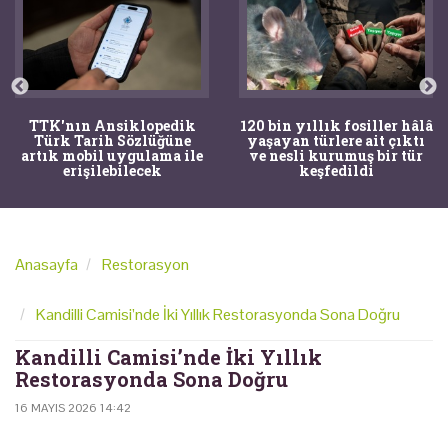
TTK'nın Ansiklopedik
120 bin yıllık fosiller hâlâ
Türk Tarih Sözlüğüne
yaşayan türlere ait çıktı
artık mobil uygulama ile
ve nesli kurumuş bir tür
erişilebilecek
keşfedildi
Anasayfa
Restorasyon
Kandilli Camisi’nde İki Yıllık Restorasyonda Sona Doğru
Kandilli Camisi’nde İki Yıllık
Restorasyonda Sona Doğru
16 MAYIS 2026 14:42