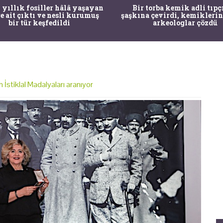
 yıllık fosiller hâlâ yaşayan
Bir torba kemik adli tıpç
re ait çıktı ve nesli kurumuş
şaşkına çevirdi, kemiklerin
bir tür keşfedildi
arkeologlar çözdü
n İstiklal Madalyaları aranıyor