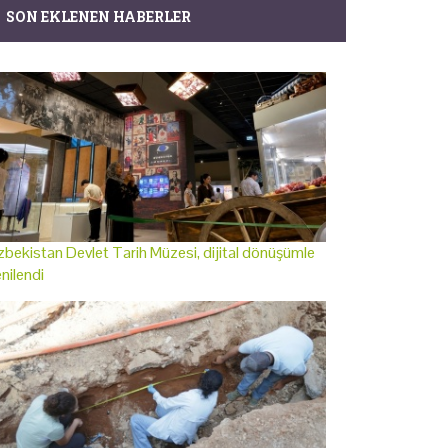
SON EKLENEN HABERLER
bekistan Devlet Tarih Müzesi, dijital dönüşümle
nilendi