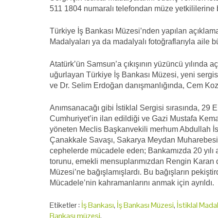
511 1804 numaralı telefondan müze yetkililerine ba
Türkiye İş Bankası Müzesi’nden yapılan açıklamad
Madalyaları ya da madalyalı fotoğraflarıyla aile büy
Atatürk’ün Samsun’a çıkışının yüzüncü yılında açıl
uğurlayan Türkiye İş Bankası Müzesi, yeni sergisi
ve Dr. Selim Erdoğan danışmanlığında, Cem Kozar 
Anımsanacağı gibi İstiklal Sergisi sırasında, 29 
Cumhuriyet’in ilan edildiği ve Gazi Mustafa Kema
yöneten Meclis Başkanvekili merhum Abdullah İsm
Çanakkale Savaşı, Sakarya Meydan Muharebesi il
cephelerde mücadele eden; Bankamızda 20 yılı 
torunu, emekli mensuplarımızdan Rengin Karan de
Müzesi’ne bağışlamışlardı. Bu bağışların pekiştird
Mücadele’nin kahramanlarını anmak için ayrıldı.
Etiketler :
İş Bankası
,
İş Bankası Müzesi
,
İstiklal Mada
Bankası müzesi
,