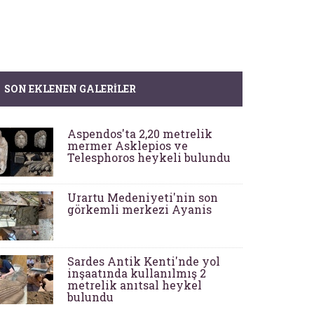
SON EKLENEN GALERILER
Aspendos'ta 2,20 metrelik
mermer Asklepios ve
Telesphoros heykeli bulundu
Urartu Medeniyeti'nin son
görkemli merkezi Ayanis
Sardes Antik Kenti'nde yol
inşaatında kullanılmış 2
metrelik anıtsal heykel
bulundu