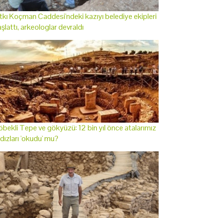
tkı Koçman Caddesi'ndeki kazıyı belediye ekipleri
şlattı, arkeologlar devraldı
bekli Tepe ve gökyüzü: 12 bin yıl önce atalarımız
ldızları 'okudu' mu?