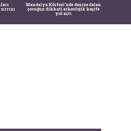
İstanbul
ıları
Mandalya Körfezi’nde denize dalan
Pasapo
 sırrını
çocuğun dikkati arkeolojik keşife
yol açtı