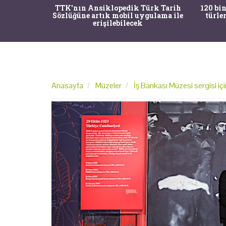
nrısı
TTK'nın Ansiklopedik Türk Tarih
120 bin
horos'un
Sözlüğüne artık mobil uygulama ile
türle
du
erişilebilecek
Anasayfa
Müzeler
İş Bankası Müzesi sergisi içi