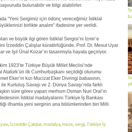
şvuruda bulunabilir ve bilgi alabilirler.
Sı
ba
a “Yeni Sergimiz için ödünç vereceğimiz İstiklal
üklerinizi birlikte analım” ifadesine yer verildi.
an ve büyük ilgi gören İstiklal Sergisi’ni İzmir’e
ni İzzeddin Çalışlar küratörlüğünde, Prof. Dr. Mesut Uyar
ve Işıl Ünal Kozar’ın tasarımıyla hayata geçiriyor.
Ekim 1923’te Türkiye Büyük Millet Meclisi’nde
l Atatürk’ün ilk Cumhurbaşkanı seçildiği oturumu
Gö
et Eker’in kızı Mucizat Eker Divringi babasının,
yı
e Kurtuluş Savaşı ve 2. Dünya Savaşı’nda farklı
aşkın süre görev yapan merhum Osman Nuri Oral’ın
desinin İstiklal madalyalarını Türkiye İş Bankası
iği ilhamla yeni serginin ana bölümlerinden biri Milli
lyası
,
İzzeddin Çalışlar
,
madalya
,
müze
,
sergi
,
Türkiye İş