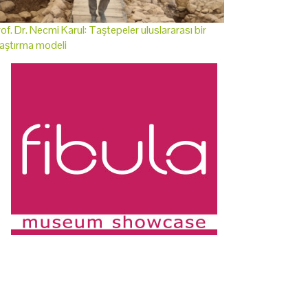
of. Dr. Necmi Karul: Taştepeler uluslararası bir
aştırma modeli