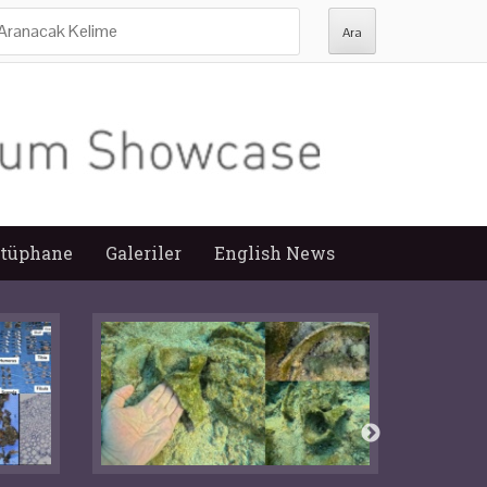
ra:
tüphane
Galeriler
English News