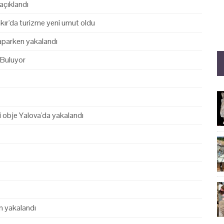
açıklandı
akır'da turizme yeni umut oldu
yaparken yakalandı
 Buluyor
hi obje Yalova'da yakalandı
en yakalandı