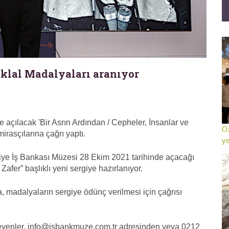
tiklal Madalyaları aranıyor
 açılacak 'Bir Asrın Ardından / Cepheler, İnsanlar ve
Öz
mirasçılarına çağrı yaptı.
ye
iye İş Bankası Müzesi 28 Ekim 2021 tarihinde açacağı
Zafer” başlıklı yeni sergiye hazırlanıyor.
na, madalyaların sergiye ödünç verilmesi için çağrısı
isteyenler, info@isbankmuze.com.tr adresinden veya 0212