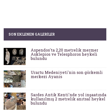
SON EKLENEN GALERILER
Aspendos'ta 2,20 metrelik mermer
Asklepios ve Telesphoros heykeli
bulundu
Urartu Medeniyeti'nin son görkemli
merkezi Ayanis
Sardes Antik Kenti'nde yol inşaatında
kullanılmış 2 metrelik anıtsal heykel
bulundu