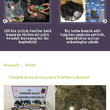
120 bin yıllık fosiller hâlâ
Bir torba kemik adli
yaşayan türlere ait çıktı
tıpçıları şaşkına çevirdi,
ve nesli kurumuş bir tür
kemiklerin sırrını
keşfedildi
arkeologlar çözdü
Anasayfa
Aktüel
Eskişehir'de kaçak kazı yapan 8 defineci yakalandı