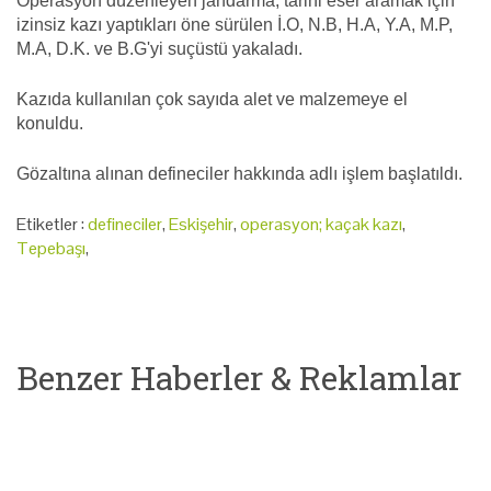
Operasyon düzenleyen jandarma, tarihi eser aramak için
izinsiz kazı yaptıkları öne sürülen İ.O, N.B, H.A, Y.A, M.P,
M.A, D.K. ve B.G'yi suçüstü yakaladı.
Kazıda kullanılan çok sayıda alet ve malzemeye el
konuldu.
Gözaltına alınan defineciler hakkında adlı işlem başlatıldı.
Etiketler :
defineciler
,
Eskişehir
,
operasyon; kaçak kazı
,
Tepebaşı
,
Benzer Haberler & Reklamlar