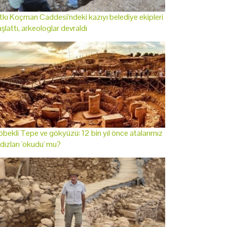
tkı Koçman Caddesi'ndeki kazıyı belediye ekipleri
şlattı, arkeologlar devraldı
bekli Tepe ve gökyüzü: 12 bin yıl önce atalarımız
ldızları 'okudu' mu?