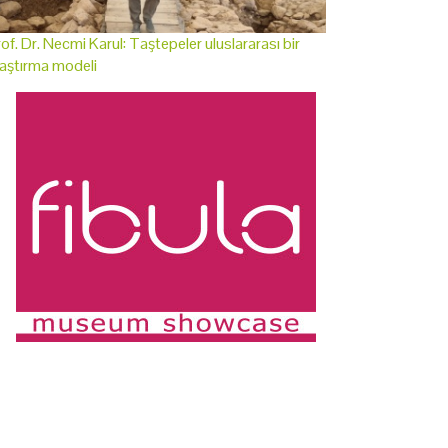
of. Dr. Necmi Karul: Taştepeler uluslararası bir
aştırma modeli