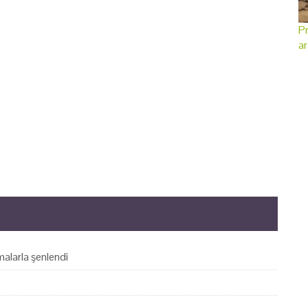
Pr
ar
alarla şenlendi