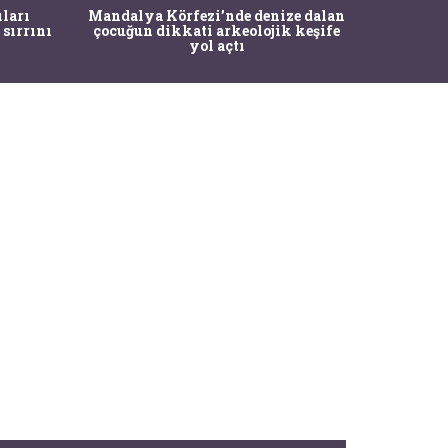
İstanbul
ıları
Mandalya Körfezi’nde denize dalan
Pasapo
 sırrını
çocuğun dikkati arkeolojik keşife
yol açtı