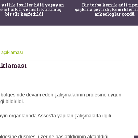
 yıllık fosiller hâlâ yaşayan
Bir torba kemik adli tıpç
re ait çıktı ve nesli kurumuş
şaşkına çevirdi, kemiklerin
bir tür keşfedildi
arkeologlar çözdü
 açıklaması
ıklaması
os bölgesinde devam eden çalışmalarının projesine uygun
 bildirildi.
ayın organlarında Assos'ta yapılan çalışmalarla ilgili
lgesine düşmesi üzerine başlatıldığının aktarıldığı