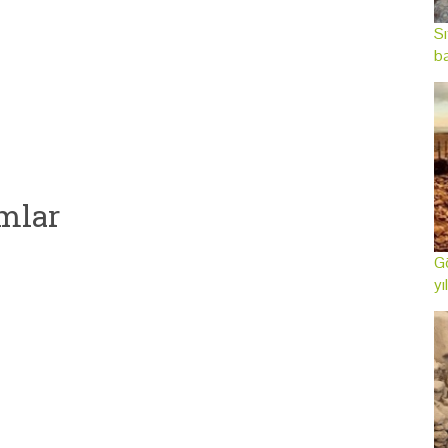
Sı
ba
mlar
Gö
yı