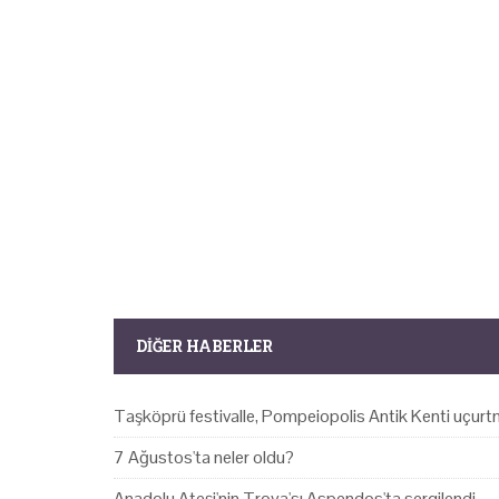
DIĞER HABERLER
Taşköprü festivalle, Pompeiopolis Antik Kenti uçurtm
7 Ağustos'ta neler oldu?
Anadolu Ateşi'nin Troya'sı Aspendos'ta sergilendi