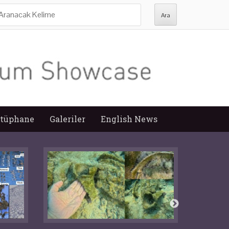
ra:
tüphane
Galeriler
English News