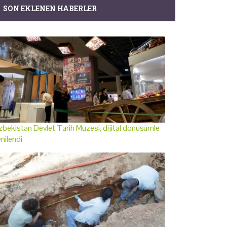
SON EKLENEN HABERLER
bekistan Devlet Tarih Müzesi, dijital dönüşümle
nilendi