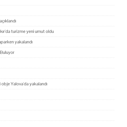
açıklandı
akır'da turizme yeni umut oldu
yaparken yakalandı
 Buluyor
hi obje Yalova'da yakalandı