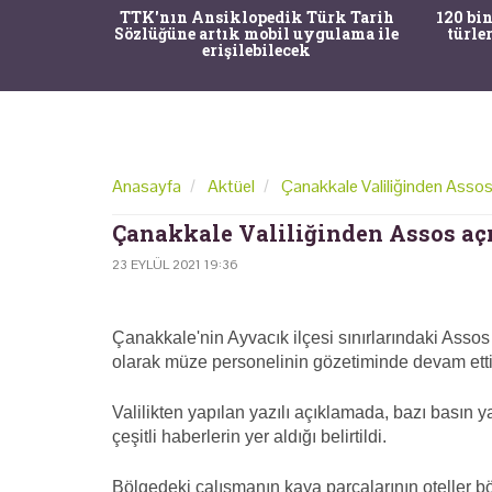
nrısı
TTK'nın Ansiklopedik Türk Tarih
120 bin
horos'un
Sözlüğüne artık mobil uygulama ile
türle
du
erişilebilecek
Anasayfa
Aktüel
Çanakkale Valiliğinden Assos
Çanakkale Valiliğinden Assos aç
23 EYLÜL 2021 19:36
Çanakkale'nin Ayvacık ilçesi sınırlarındaki Ass
olarak müze personelinin gözetiminde devam ettiği
Valilikten yapılan yazılı açıklamada, bazı basın y
çeşitli haberlerin yer aldığı belirtildi.
Bölgedeki çalışmanın kaya parçalarının oteller bö