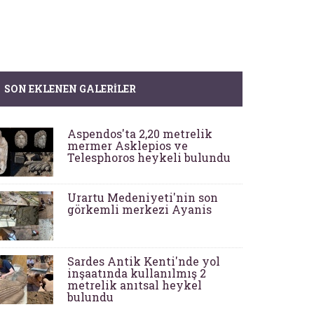
SON EKLENEN GALERILER
Aspendos'ta 2,20 metrelik
mermer Asklepios ve
Telesphoros heykeli bulundu
Urartu Medeniyeti'nin son
görkemli merkezi Ayanis
Sardes Antik Kenti'nde yol
inşaatında kullanılmış 2
metrelik anıtsal heykel
bulundu