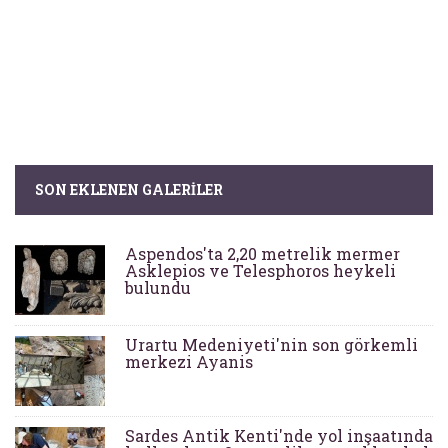
SON EKLENEN GALERILER
Aspendos'ta 2,20 metrelik mermer
Asklepios ve Telesphoros heykeli
bulundu
Urartu Medeniyeti'nin son görkemli
merkezi Ayanis
Sardes Antik Kenti'nde yol inşaatında