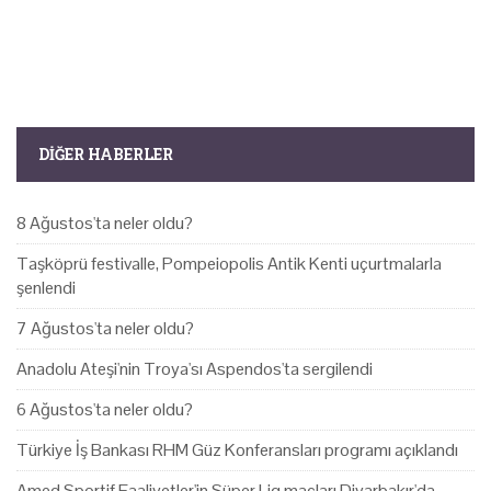
DIĞER HABERLER
8 Ağustos'ta neler oldu?
Taşköprü festivalle, Pompeiopolis Antik Kenti uçurtmalarla
şenlendi
7 Ağustos'ta neler oldu?
Anadolu Ateşi'nin Troya'sı Aspendos'ta sergilendi
6 Ağustos'ta neler oldu?
Türkiye İş Bankası RHM Güz Konferansları programı açıklandı
Amed Sportif Faaliyetler'in Süper Lig maçları Diyarbakır'da