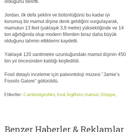
olduğunu belirtti.
Jordan, ilk defa şeklini ve bütünlüğünü bu kadar iyi
korumuş bir mamut dişine denk geldiğini vurgulayarak,
mamutun 13 feet (yaklaşık 3,9 metre) yüksekliğinde ve 14
ton ağırlığında olup modern fillerden biraz daha büyük
olduğunu tahmin ettiklerini kaydetti.
Yaklaşık 120 santimetre uzunluğundaki mamut dişinin 450
bin yıl öncesinden kaldığı keşfedildi.
Fosil detaylı inceleme için paleontoloji müzesi "Jamie’s
Fossils Galore" götürüldü.
Etiketler :
Cambridgeshire
,
fosil
,
İngiltere
,
mamut
,
Steppe
,
Benzer Haberler & Reklamlar