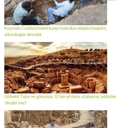
Koçman Caddesi'ndeki kazıyı belediye ekipleri başlattı,
arkeologlar devraldı
Göbekli Tepe ve gökyüzü: 12 bin yıl önce atalarımız yıldızları
'okudu' mu?