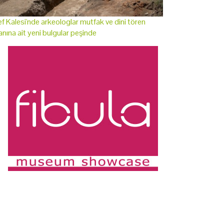
f Kalesi'nde arkeologlar mutfak ve dini tören
anına ait yeni bulgular peşinde