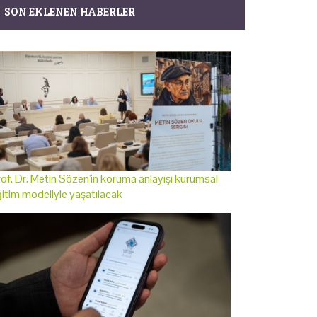
SON EKLENEN HABERLER
of. Dr. Metin Sözen'in koruma anlayışı kurumsal
itim modeliyle yaşatılacak