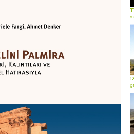
TT
mo
12
ge