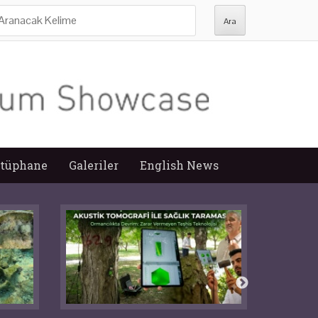
ra:
tüphane
Galeriler
English News