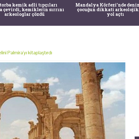
 torba kemik adli tıpçıları
Mandalya Körfezi’nde deniz
a çevirdi, kemiklerin sırrını
çocuğun dikkati arkeolojik
arkeologlar çözdü
yol açtı
lini Palmira'yı kitaplaştırdı