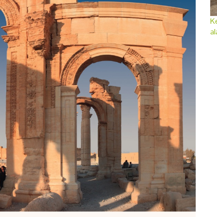
Ke
al