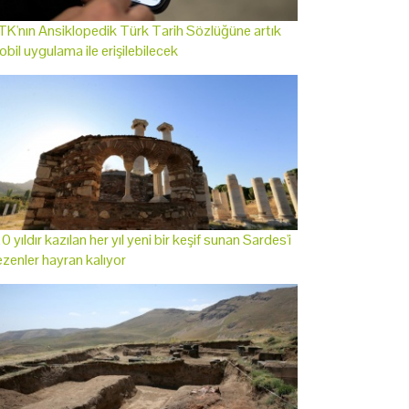
K'nın Ansiklopedik Türk Tarih Sözlüğüne artık
bil uygulama ile erişilebilecek
0 yıldır kazılan her yıl yeni bir keşif sunan Sardes'i
zenler hayran kalıyor