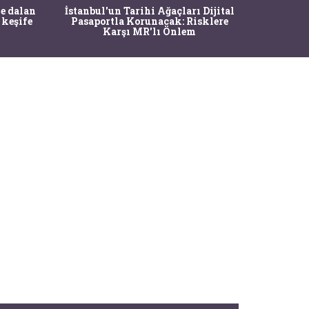
Ma
e dalan
İstanbul'un Tarihi Ağaçları Dijital
Operasy
 keşife
Pasaportla Korunacak: Risklere
M
Karşı MR'lı Önlem