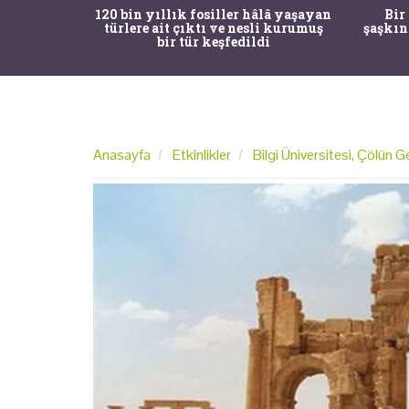
ürk Tarih
120 bin yıllık fosiller hâlâ yaşayan
Bir
gulama ile
türlere ait çıktı ve nesli kurumuş
şaşkın
bir tür keşfedildi
Anasayfa
Etkinlikler
Bilgi Üniversitesi, Çölün Ge