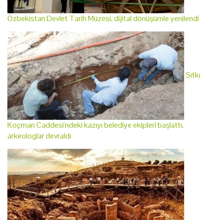
Özbekistan Devlet Tarih Müzesi, dijital dönüşümle yenilendi
Sıtkı
Koçman Caddesi'ndeki kazıyı belediye ekipleri başlattı,
arkeologlar devraldı