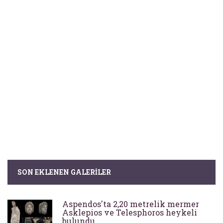
SON EKLENEN GALERILER
Aspendos'ta 2,20 metrelik mermer
Asklepios ve Telesphoros heykeli
bulundu