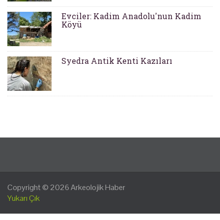
Evciler: Kadim Anadolu'nun Kadim
Köyü
Syedra Antik Kenti Kazıları
Copyright © 2026
Arkeolojik Haber
Yukarı Çık