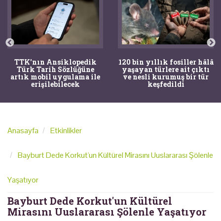
TTK'nın Ansiklopedik
120 bin yıllık fosiller hâlâ
Türk Tarih Sözlüğüne
yaşayan türlere ait çıktı
artık mobil uygulama ile
ve nesli kurumuş bir tür
erişilebilecek
keşfedildi
Anasayfa
Etkinlikler
Bayburt Dede Korkut'un Kültürel Mirasını Uuslararası Şölenle
Yaşatıyor
Bayburt Dede Korkut'un Kültürel
Mirasını Uuslararası Şölenle Yaşatıyor