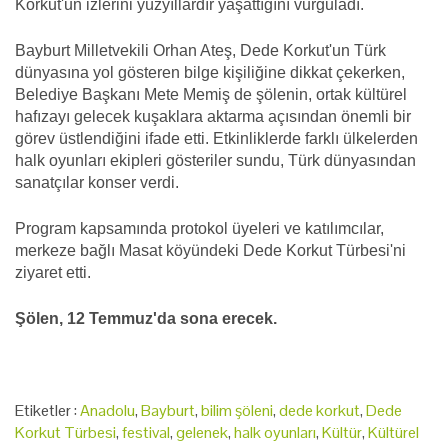
Korkut'un izlerini yüzyıllardır yaşattığını vurguladı.
Bayburt Milletvekili Orhan Ateş, Dede Korkut'un Türk
dünyasına yol gösteren bilge kişiliğine dikkat çekerken,
Belediye Başkanı Mete Memiş de şölenin, ortak kültürel
hafızayı gelecek kuşaklara aktarma açısından önemli bir
görev üstlendiğini ifade etti. Etkinliklerde farklı ülkelerden
halk oyunları ekipleri gösteriler sundu, Türk dünyasından
sanatçılar konser verdi.
Program kapsamında protokol üyeleri ve katılımcılar,
merkeze bağlı Masat köyündeki Dede Korkut Türbesi'ni
ziyaret etti.
Şölen, 12 Temmuz'da sona erecek.
Etiketler :
Anadolu
,
Bayburt
,
bilim şöleni
,
dede korkut
,
Dede
Korkut Türbesi
,
festival
,
gelenek
,
halk oyunları
,
Kültür
,
Kültürel