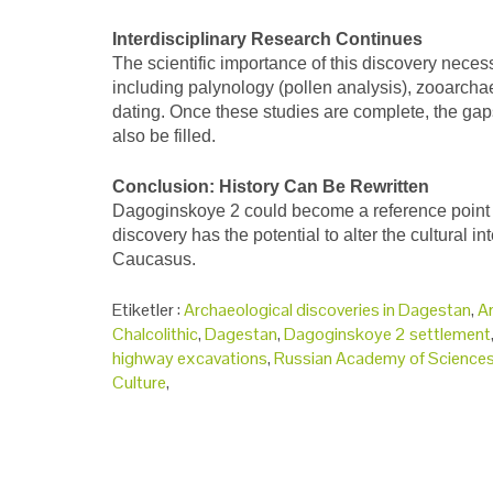
Interdisciplinary Research Continues
The scientific importance of this discovery necess
including palynology (pollen analysis), zooarch
dating. Once these studies are complete, the gap
also be filled.
Conclusion: History Can Be Rewritten
Dagoginskoye 2 could become a reference point f
discovery has the potential to alter the cultural in
Caucasus.
Etiketler :
Archaeological discoveries in Dagestan
,
A
Chalcolithic
,
Dagestan
,
Dagoginskoye 2 settlement
highway excavations
,
Russian Academy of Sciences
Culture
,