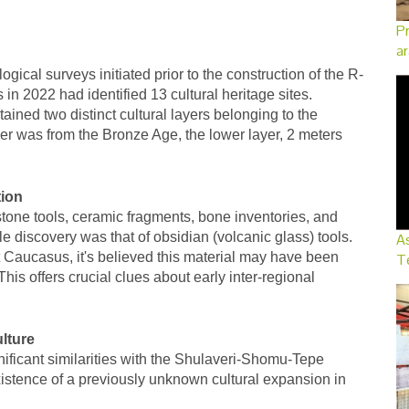
Pr
ar
cal surveys initiated prior to the construction of the R-
in 2022 had identified 13 cultural heritage sites.
ined two distinct cultural layers belonging to the
yer was from the Bronze Age, the lower layer, 2 meters
ion
tone tools, ceramic fragments, bone inventories, and
e discovery was that of obsidian (volcanic glass) tools.
As
st Caucasus, it's believed this material may have been
Te
is offers crucial clues about early inter-regional
lture
ificant similarities with the Shulaveri-Shomu-Tepe
existence of a previously unknown cultural expansion in