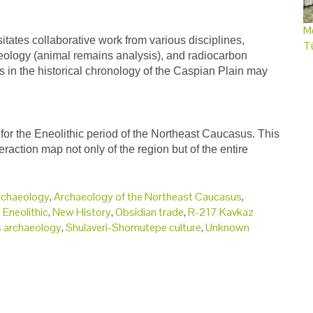
Me
itates collaborative work from various disciplines,
T
aeology (animal remains analysis), and radiocarbon
s in the historical chronology of the Caspian Plain may
or the Eneolithic period of the Northeast Caucasus. This
teraction map not only of the region but of the entire
rchaeology
,
Archaeology of the Northeast Caucasus
,
,
Eneolithic
,
New History
,
Obsidian trade
,
R-217 Kavkaz
 archaeology
,
Shulaveri-Shomutepe culture
,
Unknown