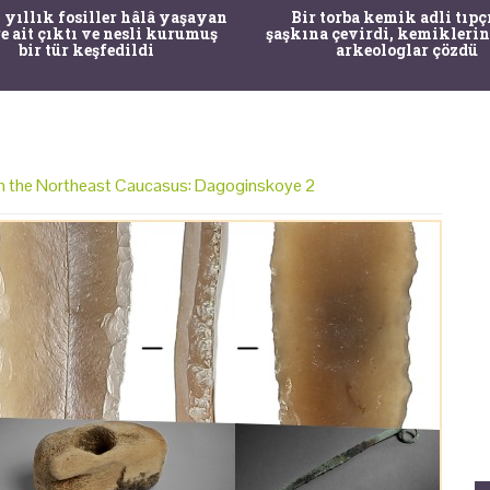
 yıllık fosiller hâlâ yaşayan
Bir torba kemik adli tıpç
re ait çıktı ve nesli kurumuş
şaşkına çevirdi, kemiklerin
bir tür keşfedildi
arkeologlar çözdü
n the Northeast Caucasus: Dagoginskoye 2