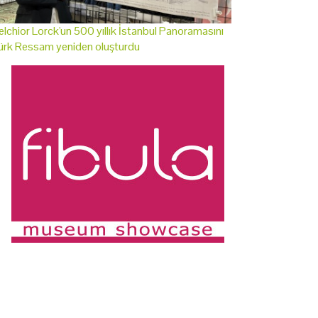
lchior Lorck'un 500 yıllık İstanbul Panoramasını
ürk Ressam yeniden oluşturdu