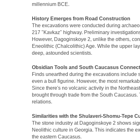
millennium BCE.
History Emerges from Road Construction
The excavations were conducted during archaeologi
217 "Kavkaz" highway. Preliminary investigations 
However, Dagoginskoye 2, unlike the others, conta
Eneolithic (Chalcolithic) Age. While the upper la
deep, astounded scientists.
Obsidian Tools and South Caucasus Connect
Finds unearthed during the excavations include s
even a bull figurine. However, the most remarkabl
Since there's no volcanic activity in the Northea
brought through trade from the South Caucasus. Th
relations.
Similarities with the Shulaveri-Shomu-Tepe Cu
The stone industry at Dagoginskoye 2 shows sign
Neolithic culture in Georgia. This indicates the 
the eastern Caucasus.