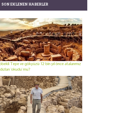
SON EKLENEN HABERLER
bekli Tepe ve gökyüzü: 12 bin yıl önce atalarımız
ldızları 'okudu' mu?