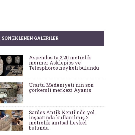
SON EKLENEN GALERILER
Aspendos'ta 2,20 metrelik
mermer Asklepios ve
Telesphoros heykeli bulundu
Urartu Medeniyeti'nin son
görkemli merkezi Ayanis
Sardes Antik Kenti'nde yol
inşaatında kullanılmış 2
metrelik anıtsal heykel
bulundu