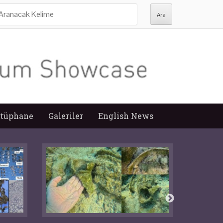
ra:
tüphane
Galeriler
English News