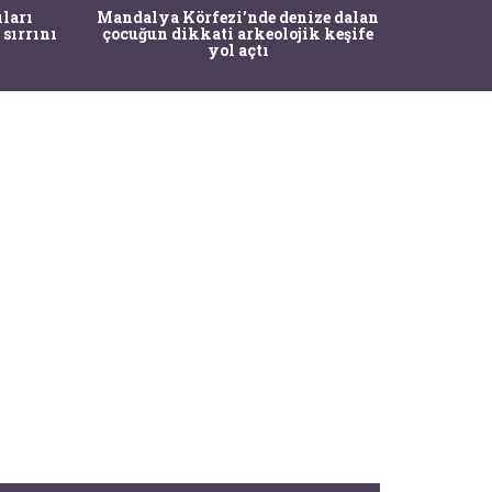
İstanbul
ıları
Mandalya Körfezi’nde denize dalan
Pasapo
 sırrını
çocuğun dikkati arkeolojik keşife
yol açtı