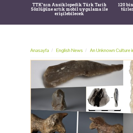
nrısı
TTK'nın Ansiklopedik Türk Tarih
120 bin
horos'un
Sözlüğüne artık mobil uygulama ile
türle
du
erişilebilecek
Anasayfa
English News
An Unknown Culture i