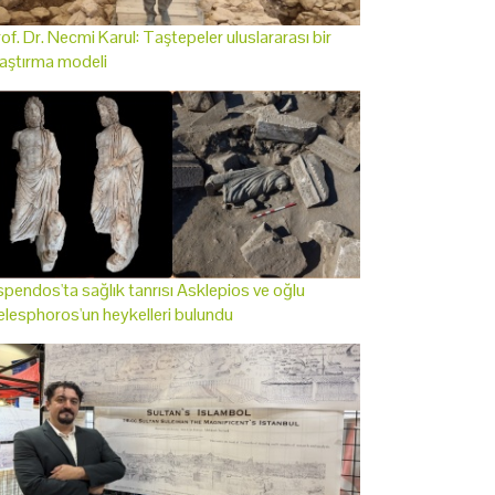
of. Dr. Necmi Karul: Taştepeler uluslararası bir
aştırma modeli
pendos'ta sağlık tanrısı Asklepios ve oğlu
lesphoros'un heykelleri bulundu