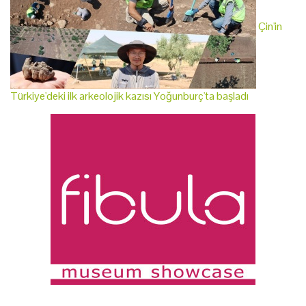
Çin'in
Türkiye'deki ilk arkeolojik kazısı Yoğunburç'ta başladı