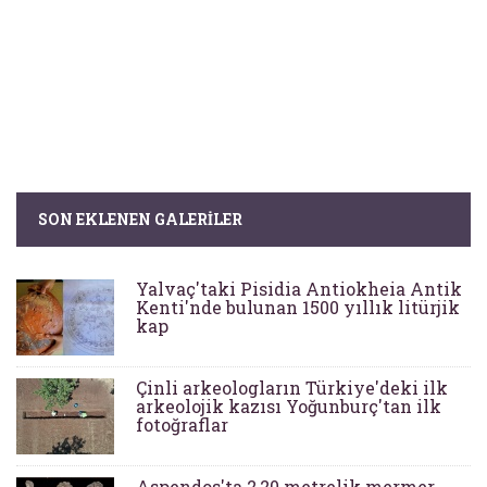
SON EKLENEN GALERILER
Yalvaç'taki Pisidia Antiokheia Antik
Kenti'nde bulunan 1500 yıllık litürjik
kap
Çinli arkeologların Türkiye'deki ilk
arkeolojik kazısı Yoğunburç'tan ilk
fotoğraflar
Aspendos'ta 2,20 metrelik mermer