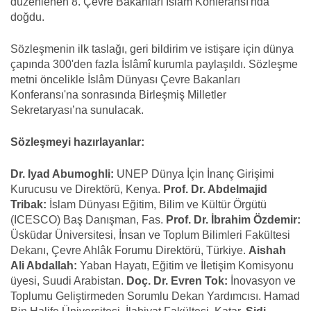
düzenlenen 8. Çevre Bakanları İslâm Konferansı'nda
doğdu.
Sözleşmenin ilk taslağı, geri bildirim ve istişare için dünya
çapında 300'den fazla İslâmî kurumla paylaşıldı. Sözleşme
metni öncelikle İslâm Dünyası Çevre Bakanları
Konferansı'na sonrasında Birleşmiş Milletler
Sekretaryası’na sunulacak.
Sözleşmeyi hazırlayanlar:
Dr. Iyad Abumoghli:
UNEP Dünya İçin İnanç Girişimi
Kurucusu ve Direktörü, Kenya.
Prof. Dr. Abdelmajid
Tribak:
İslam Dünyası Eğitim, Bilim ve Kültür Örgütü
(ICESCO) Baş Danışman, Fas.
Prof. Dr. İbrahim Özdemir:
Üsküdar Üniversitesi, İnsan ve Toplum Bilimleri Fakültesi
Dekanı, Çevre Ahlâk Forumu Direktörü, Türkiye.
Aishah
Ali Abdallah:
Yaban Hayatı, Eğitim ve İletişim Komisyonu
üyesi, Suudi Arabistan.
Doç. Dr. Evren Tok:
İnovasyon ve
Toplumu Geliştirmeden Sorumlu Dekan Yardımcısı. Hamad