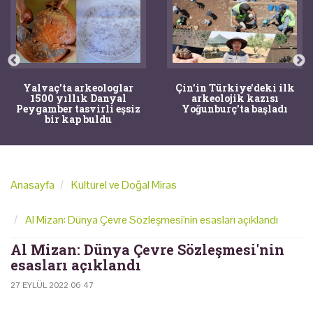
Yalvaç'ta arkeologlar
Çin'in Türkiye'deki ilk
1500 yıllık Danyal
arkeolojik kazısı
Peygamber tasvirli eşsiz
Yoğunburç'ta başladı
bir kap buldu
Anasayfa
Kültürel ve Doğal Miras
Al Mizan: Dünya Çevre Sözleşmesi'nin esasları açıklandı
Al Mizan: Dünya Çevre Sözleşmesi'nin
esasları açıklandı
27 EYLÜL 2022 06:47