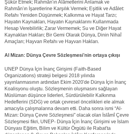
Şükür Etmek; Rahmân'ın Alâmetlerini Anlamak ve
Rahmân'ın İşaretlerine Karşılık Vermek; Eşitlik ve Adâlet:
Refahı Yeniden Düşünmek; Kalkınma ve Hayat Tarzı;
Hayatın Kaynakları, Hayatın Kaynaklarını Kullanmada
Hesap Verebilirlik; Zarar Vermemek; Su ve Diğer Hayat
Kaynakları Hakları; Bir Gemi Olarak Dünya, Dinin Nihaî
Amaçları; Hayvan Refahı ve Hayvan Hakları.
Al Mizan: Dünya Çevre Sözleşmesi’nin ortaya çıkışı
UNEP Dünya İçin İnanç Girişimi (Faith-Based
Organizations) strateji belgesi 2018 yılında
yayınlanmasının ardından Ekim 2020'de Dünya İçin İnanç
Koalisyonu oluştu. Sözleşmenin oluşmasını sağlayan
Müslüman düşünce liderleri, Sürdürülebilir Kalkınma
Hedeflerini (SDG) ve ortak çevresel öncelikleri ele almak
amacıyla çalışmalarına devam etti. Daha sonra ismi “Al-
Mizan: Dünya Çevre Sözleşmesi” olacak olan İslâmî Çevre
Sözleşmesi fikri, UNEP- Dünya İçin İnanç Girişimi ve İslam
Dünyası Eğitim, Bilim ve Kültür Örgütü ile Rabat'ta