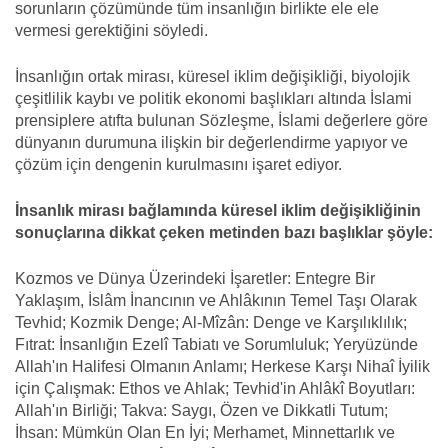
sorunların çözümünde tüm insanlığın birlikte ele ele
vermesi gerektiğini söyledi.
İnsanlığın ortak mirası, küresel iklim değişikliği, biyolojik
çeşitlilik kaybı ve politik ekonomi başlıkları altında İslami
prensiplere atıfta bulunan Sözleşme, İslami değerlere göre
dünyanın durumuna ilişkin bir değerlendirme yapıyor ve
çözüm için dengenin kurulmasını işaret ediyor.
İnsanlık mirası bağlamında küresel iklim değişikliğinin
sonuçlarına dikkat çeken metinden bazı başlıklar şöyle:
Kozmos ve Dünya Üzerindeki İşaretler: Entegre Bir
Yaklaşım, İslâm İnancının ve Ahlâkının Temel Taşı Olarak
Tevhid; Kozmik Denge; Al-Mîzân: Denge ve Karşılıklılık;
Fıtrat: İnsanlığın Ezelî Tabiatı ve Sorumluluk; Yeryüzünde
Allah'ın Halifesi Olmanın Anlamı; Herkese Karşı Nihaî İyilik
için Çalışmak: Ethos ve Ahlak; Tevhid'in Ahlâkî Boyutları:
Allah'ın Birliği; Takva: Saygı, Özen ve Dikkatli Tutum;
İhsan: Mümkün Olan En İyi; Merhamet, Minnettarlık ve