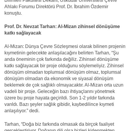
Bilimleri Fakültesi Dekanı, Üsküdar Üniversitesi Çevre
Ahlakı Forumu Direktörü Prof. Dr. İbrahim Özdemir
konuştu.
Prof. Dr. Nevzat Tarhan: Al-Mizan zihinsel dönüşüme
katkı sağlayacak
Al-Mizan: Dünya Çevre Sözleşmesi olarak bilinen projenin
kıymetinin gelecekte anlaşılacağını belirten Tarhan, “Şu
anda öneminin çok farkında değiliz. Zihinsel dönüşüme
katkı sağlayacak bir proje olduğunu söylemeliyiz. Zihinsel
dönüşüm olmadan toplumsal dönüşüm olmaz, toplumsal
dönüşüm olmadan da ekonomik ve siyasal dönüşüm
beklemek de çok sağlıklı olmayacaktır. Al-Mizan orta uzun
vadeli bir proje. Geleceğin bazı ihtiyaçlarını yönetmek
üzere bu proje hayata geçirildi. Son 1-2 yıldır farkında
varıldı. Bazı şeyler sağlık gibidir, kaybedilince kıymeti
anlaşılıyor.” dedi.
Tarhan, “Doğa biz farkında olmasak da birçok faaliyet
gerçekleştiriyor. Doğanın dili olsa bizleri kirlenmekten