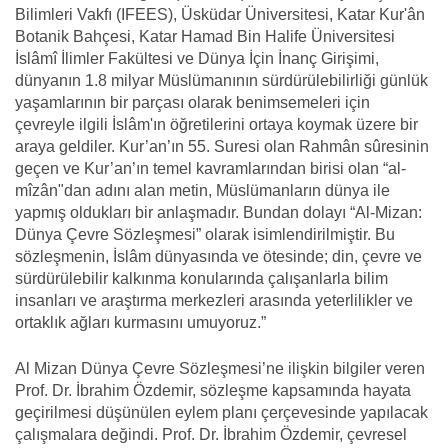
Bilimleri Vakfı (IFEES), Üsküdar Üniversitesi, Katar Kur'ân
Botanik Bahçesi, Katar Hamad Bin Halife Üniversitesi
İslâmî İlimler Fakültesi ve Dünya İçin İnanç Girişimi,
dünyanın 1.8 milyar Müslümanının sürdürülebilirliği günlük
yaşamlarının bir parçası olarak benimsemeleri için
çevreyle ilgili İslâm'ın öğretilerini ortaya koymak üzere bir
araya geldiler. Kur’an’ın 55. Suresi olan Rahmân sûresinin
geçen ve Kur’an’ın temel kavramlarından birisi olan “al-
mîzân"dan adını alan metin, Müslümanların dünya ile
yapmış oldukları bir anlaşmadır. Bundan dolayı “Al-Mizan:
Dünya Çevre Sözleşmesi” olarak isimlendirilmiştir. Bu
sözleşmenin, İslâm dünyasında ve ötesinde; din, çevre ve
sürdürülebilir kalkınma konularında çalışanlarla bilim
insanları ve araştırma merkezleri arasında yeterlilikler ve
ortaklık ağları kurmasını umuyoruz.”
Al Mizan Dünya Çevre Sözleşmesi’ne ilişkin bilgiler veren
Prof. Dr. İbrahim Özdemir, sözleşme kapsamında hayata
geçirilmesi düşünülen eylem planı çerçevesinde yapılacak
çalışmalara değindi. Prof. Dr. İbrahim Özdemir, çevresel