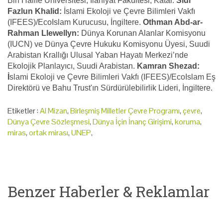
Bin Halife Üniversitesi, İlahiyat Fakültesi, Katar.
Sidi
Fazlun Khalid:
İslami Ekoloji ve Çevre Bilimleri Vakfı
(IFEES)/EcoIslam Kurucusu, İngiltere.
Othman Abd-ar-
Rahman Llewellyn:
Dünya Korunan Alanlar Komisyonu
(IUCN) ve Dünya Çevre Hukuku Komisyonu Üyesi, Suudi
Arabistan Krallığı Ulusal Yaban Hayatı Merkezi’nde
Ekolojik Planlayıcı, Suudi Arabistan.
Kamran Shezad:
İ
slami Ekoloji ve Çevre Bilimleri Vakfı (IFEES)/EcoIslam Eş
Direktörü ve Bahu Trust'ın Sürdürülebilirlik Lideri, İngiltere.
Etiketler :
Al Mizan
,
Birleşmiş Milletler Çevre Programı
,
çevre
,
Dünya Çevre Sözleşmesi
,
Dünya İçin İnanç Girişimi
,
koruma
,
miras
,
ortak mirası
,
UNEP
,
Benzer Haberler & Reklamlar