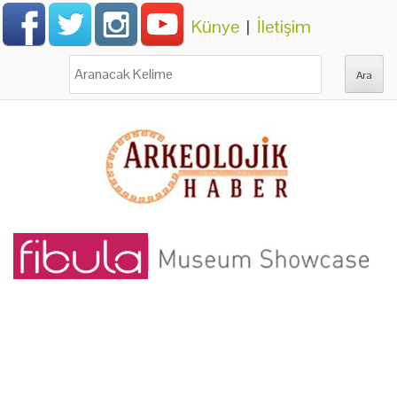
Künye
|
İletişim
Ara: