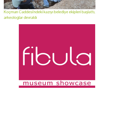
Koçman Caddesi'ndeki kazıyı belediye ekipleri başlattı,
arkeologlar devraldı