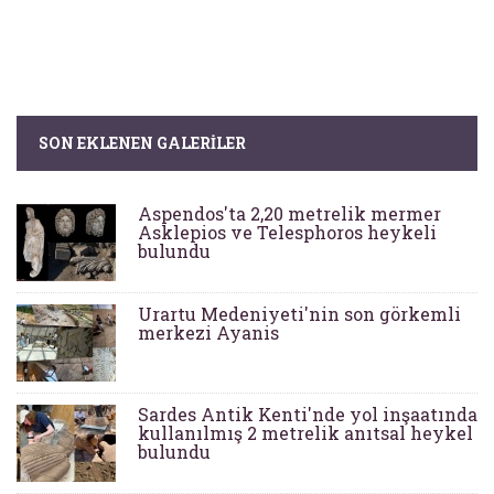
SON EKLENEN GALERILER
Aspendos'ta 2,20 metrelik mermer
Asklepios ve Telesphoros heykeli
bulundu
Urartu Medeniyeti'nin son görkemli
merkezi Ayanis
Sardes Antik Kenti'nde yol inşaatında
kullanılmış 2 metrelik anıtsal heykel
bulundu