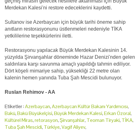
geçmiş mirasın gelecek nesillere aktarılması için Büyük
Merdekan Kalesi'ni restore edeceklerini kaydetti.
Sultanov ise Azerbaycan için büyük tarihi öneme sahip
anıtların restorasyonunu üstlenmeleri nedeniyle TİKA
yetkililerine teşekkürlerini iletti.
Restorasyonu yapılacak Büyük Merdekan Kalesinin 14.
yüzyılda Şirvanşahlar döneminde Hazar Denizi'nden gelen
saldırılara karşı savunma amaçlı yapıldığı tahmin ediliyor.
Dört köşeli mimariye sahip, yüksekliği 22 metre olan
kalenin hemen yanında Tuba Şah Mescidi bulunuyor.
Ruslan Rehimov - AA
Etiketler :
Azerbaycan
,
Azerbaycan Kültür Bakanı Yardımcısı
,
Bakü
,
Bakü Büyükelçisi
,
Büyük Merdekan Kalesi
,
Erkan Özoral
,
Kültürel Miras
,
retorasyon
,
Şirvanşahlar
,
Teoman Tiryaki
,
TİKA
,
Tuba Şah Mescidi
,
Türkiye
,
Vagif Aliyev
,