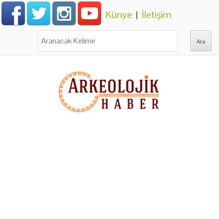
Künye
|
İletişim
Ara: