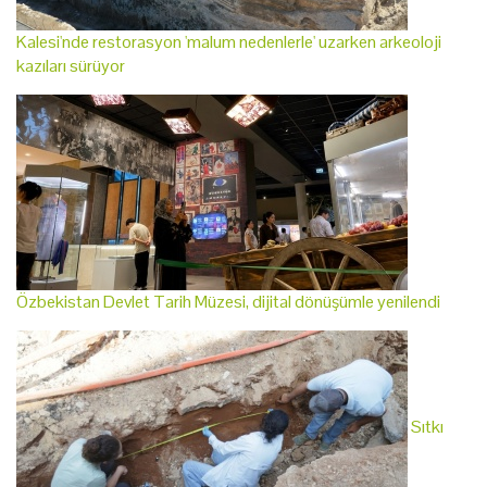
Kalesi'nde restorasyon 'malum nedenlerle' uzarken arkeoloji
kazıları sürüyor
Özbekistan Devlet Tarih Müzesi, dijital dönüşümle yenilendi
Sıtkı