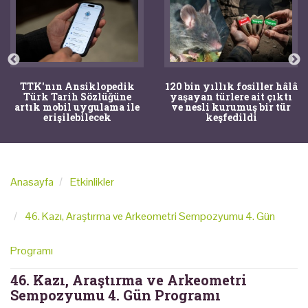
TTK'nın Ansiklopedik
120 bin yıllık fosiller hâlâ
Türk Tarih Sözlüğüne
yaşayan türlere ait çıktı
artık mobil uygulama ile
ve nesli kurumuş bir tür
erişilebilecek
keşfedildi
Anasayfa
Etkinlikler
46. Kazı, Araştırma ve Arkeometri Sempozyumu 4. Gün
Programı
46. Kazı, Araştırma ve Arkeometri
Sempozyumu 4. Gün Programı