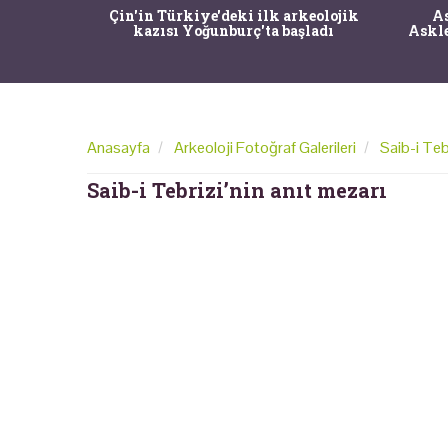
00 yıllık
Çin'in Türkiye'deki ilk arkeolojik
As
 eşsiz bir
kazısı Yoğunburç'ta başladı
Askle
Anasayfa
Arkeoloji Fotoğraf Galerileri
Saib-i Teb
Saib-i Tebrizi’nin anıt mezarı