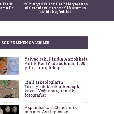
Bir to
k Tarih
120 bin yıllık fosiller hâlâ yaşayan
şaşkına ç
ama ile
türlere ait çıktı ve nesli kurumuş
bir tür keşfedildi
SON EKLENEN GALERILER
Yalvaç'taki Pisidia Antiokheia
Antik Kenti'nde bulunan 1500
yıllık litürjik kap
Çinli arkeologların
Türkiye'deki ilk arkeolojik
kazısı Yoğunburç'tan ilk
fotoğraflar
Aspendos'ta 2,20 metrelik
mermer Asklepios ve