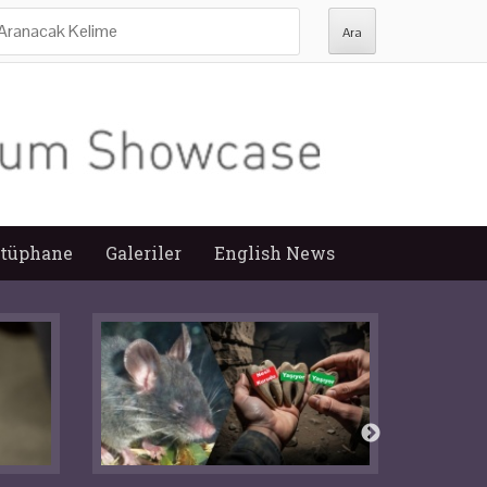
ra:
tüphane
Galeriler
English News