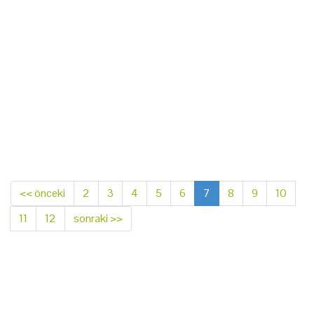
<< önceki
2
3
4
5
6
7
8
9
10
11
12
sonraki >>