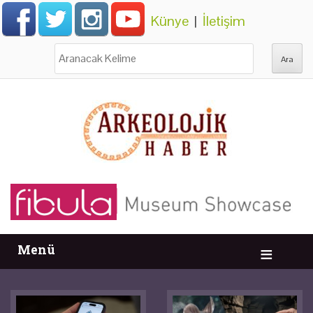
Künye
|
İletişim
Ara:
Menü