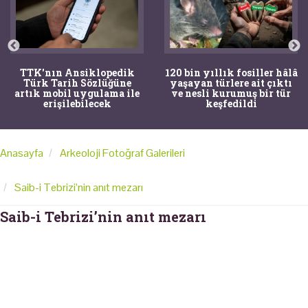
TTK'nın Ansiklopedik
120 bin yıllık fosiller hâlâ
Türk Tarih Sözlüğüne
yaşayan türlere ait çıktı
artık mobil uygulama ile
ve nesli kurumuş bir tür
erişilebilecek
keşfedildi
Anasayfa
Arkeoloji Fotoğraf Galerileri
Saib-i Tebrizi’nin anıt mezarı
Saib-i Tebrizi’nin anıt mezarı