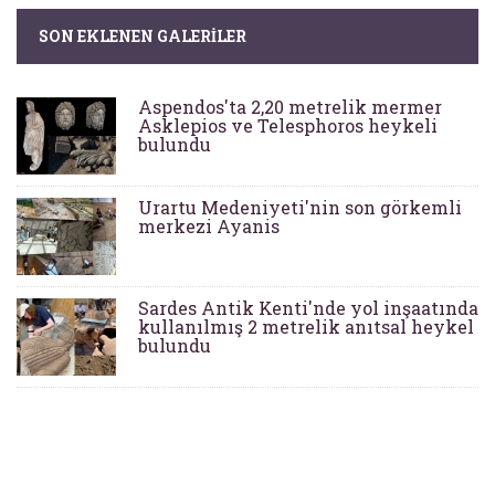
SON EKLENEN GALERILER
Aspendos'ta 2,20 metrelik mermer
Asklepios ve Telesphoros heykeli
bulundu
Urartu Medeniyeti'nin son görkemli
merkezi Ayanis
Sardes Antik Kenti'nde yol inşaatında
kullanılmış 2 metrelik anıtsal heykel
bulundu