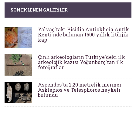
SON EKLENEN GALERILER
Yalvaç'taki Pisidia Antiokheia Antik
Kenti'nde bulunan 1500 yıllık litürjik
kap
Çinli arkeologların Türkiye'deki ilk
arkeolojik kazısı Yoğunburç'tan ilk
fotoğraflar
Aspendos'ta 2,20 metrelik mermer
Asklepios ve Telesphoros heykeli
bulundu