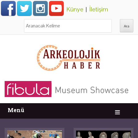
Künye
|
İletişim
Ara:
Menü