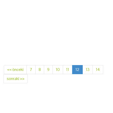
<< önceki
7
8
9
10
11
12
13
14
sonraki >>