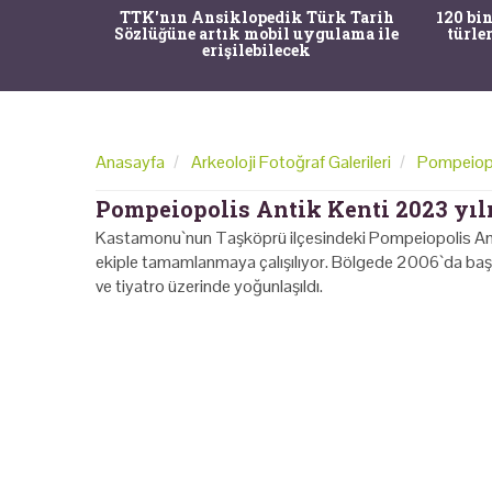
nrısı
TTK'nın Ansiklopedik Türk Tarih
120 bin
horos'un
Sözlüğüne artık mobil uygulama ile
türle
du
erişilebilecek
Anasayfa
Arkeoloji Fotoğraf Galerileri
Pompeiopol
Pompeiopolis Antik Kenti 2023 yılı
Kastamonu`nun Taşköprü ilçesindeki Pompeiopolis Antik K
ekiple tamamlanmaya çalışılıyor. Bölgede 2006`da başlay
ve tiyatro üzerinde yoğunlaşıldı.