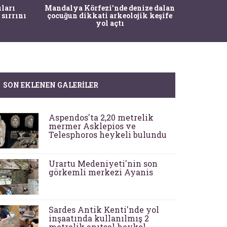
İstanbul
ıları
Mandalya Körfezi’nde denize dalan
Pasapo
 sırrını
çocuğun dikkati arkeolojik keşife
yol açtı
SON EKLENEN GALERILER
Aspendos'ta 2,20 metrelik
mermer Asklepios ve
Telesphoros heykeli bulundu
Urartu Medeniyeti'nin son
görkemli merkezi Ayanis
Sardes Antik Kenti'nde yol
inşaatında kullanılmış 2
metrelik anıtsal heykel