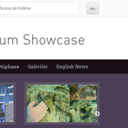
ra:
tüphane
Galeriler
English News