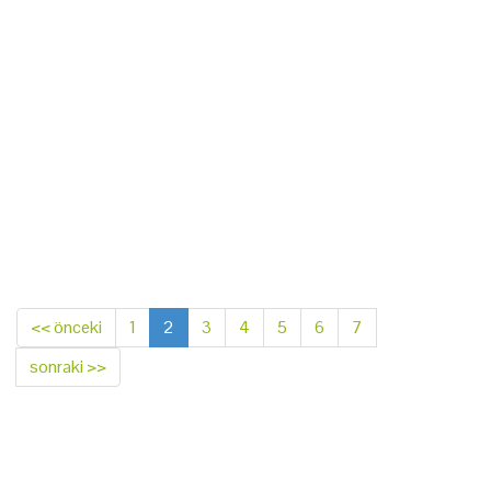
<< önceki
1
2
3
4
5
6
7
sonraki >>