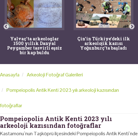
Yalvaç'ta arkeologlar
Çin'in Türkiye'deki ilk
1500 yıllık Danyal
arkeolojik kazısı
Peygamber tasvirli eşsiz
Yoğunburç'ta başladı
bir kap buldu
Anasayfa
Arkeoloji Fotoğraf Galerileri
Pompeiopolis Antik Kenti 2023 yılı arkeoloji kazısından
fotoğraflar
Pompeiopolis Antik Kenti 2023 yılı
arkeoloji kazısından fotoğraflar
Kastamonu`nun Taşköprü ilçesindeki Pompeiopolis Antik Kenti`nde