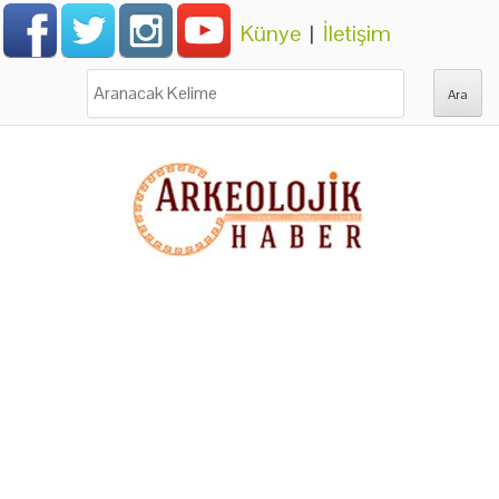
Künye
|
İletişim
Ara: