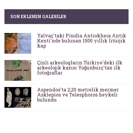
SON EKLENEN GALERILER
Yalvaç'taki Pisidia Antiokheia Antik
Kenti'nde bulunan 1500 yıllık litürjik
kap
Çinli arkeologların Türkiye'deki ilk
arkeolojik kazısı Yoğunburç'tan ilk
fotoğraflar
Aspendos'ta 2,20 metrelik mermer
Asklepios ve Telesphoros heykeli
bulundu