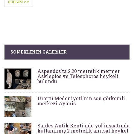
sonraki >>
SON EKLENEN GALERILER
Aspendos'ta 2,20 metrelik mermer
Asklepios ve Telesphoros heykeli
bulundu
Urartu Medeniyeti'nin son görkemli
merkezi Ayanis
Sardes Antik Kenti'nde yol inşaatında
kullanılmış 2 metrelik anıtsal heykel