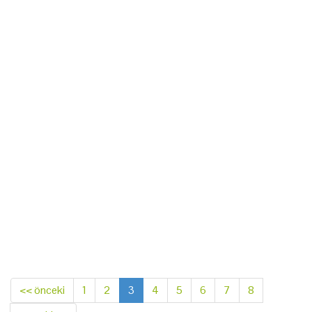
<< önceki
1
2
3
4
5
6
7
8