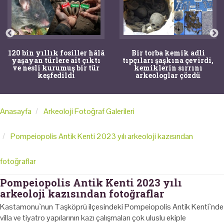
120 bin yıllık fosiller hâlâ
Bir torba kemik adli
yaşayan türlere ait çıktı
tıpçıları şaşkına çevirdi,
ve nesli kurumuş bir tür
kemiklerin sırrını
keşfedildi
arkeologlar çözdü
Anasayfa
Arkeoloji Fotoğraf Galerileri
Pompeiopolis Antik Kenti 2023 yılı arkeoloji kazısından
fotoğraflar
Pompeiopolis Antik Kenti 2023 yılı
arkeoloji kazısından fotoğraflar
Kastamonu`nun Taşköprü ilçesindeki Pompeiopolis Antik Kenti`nde
villa ve tiyatro yapılarının kazı çalışmaları çok uluslu ekiple