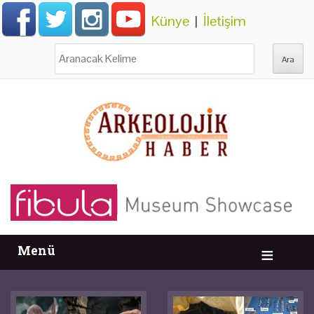
Künye
|
İletişim
Ara:
Menü