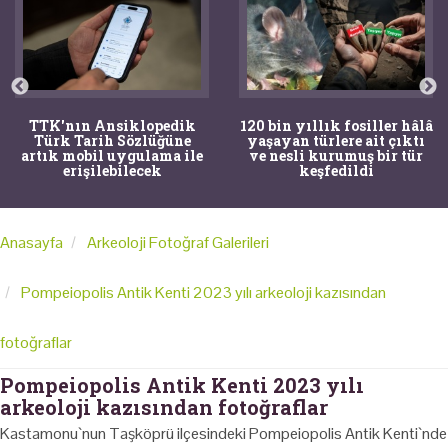
TTK'nın Ansiklopedik
120 bin yıllık fosiller hâlâ
Türk Tarih Sözlüğüne
yaşayan türlere ait çıktı
artık mobil uygulama ile
ve nesli kurumuş bir tür
erişilebilecek
keşfedildi
Anasayfa
Arkeoloji Fotoğraf Galerileri
Pompeiopolis Antik Kenti 2023 yılı arkeoloji kazısından
fotoğraflar
Pompeiopolis Antik Kenti 2023 yılı
arkeoloji kazısından fotoğraflar
Kastamonu`nun Taşköprü ilçesindeki Pompeiopolis Antik Kenti`nde