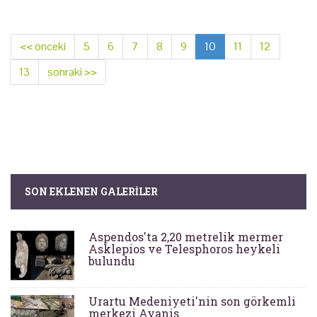
<< önceki
5
6
7
8
9
10
11
12
13
sonraki >>
SON EKLENEN GALERILER
Aspendos'ta 2,20 metrelik mermer
Asklepios ve Telesphoros heykeli
bulundu
Urartu Medeniyeti'nin son görkemli
merkezi Ayanis