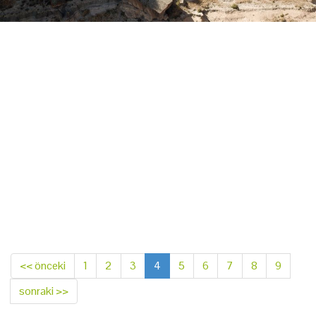
<< önceki
1
2
3
4
5
6
7
8
9
sonraki >>