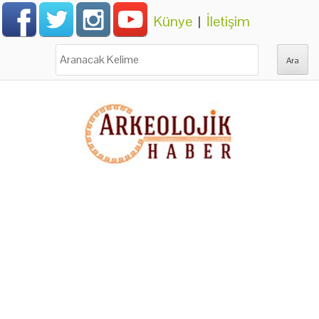
Künye
|
İletişim
Ara: