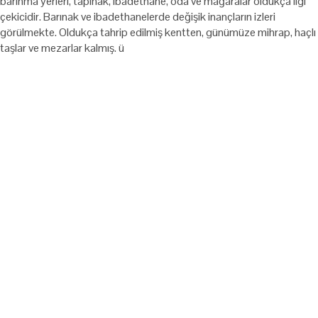
barınma yerleri, tapınak, ibadethane, oda ve mağaralar oldukça ilgi
çekicidir. Barınak ve ibadethanelerde değişik inançların izleri
görülmekte. Oldukça tahrip edilmiş kentten, günümüze mihrap, haçlı
taşlar ve mezarlar kalmış. ü