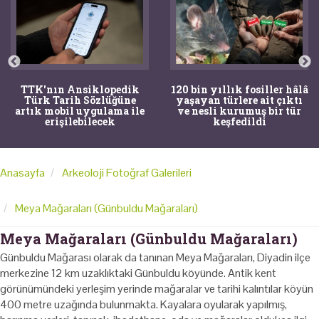
TTK'nın Ansiklopedik
120 bin yıllık fosiller hâlâ
Türk Tarih Sözlüğüne
yaşayan türlere ait çıktı
artık mobil uygulama ile
ve nesli kurumuş bir tür
erişilebilecek
keşfedildi
Anasayfa
Arkeoloji Fotoğraf Galerileri
Meya Mağaraları (Günbuldu Mağaraları)
Meya Mağaraları (Günbuldu Mağaraları)
Günbuldu Mağarası olarak da tanınan Meya Mağaraları, Diyadin ilçe
merkezine 12 km uzaklıktaki Günbuldu köyünde. Antik kent
görünümündeki yerleşim yerinde mağaralar ve tarihi kalıntılar köyün
400 metre uzağında bulunmakta. Kayalara oyularak yapılmış,