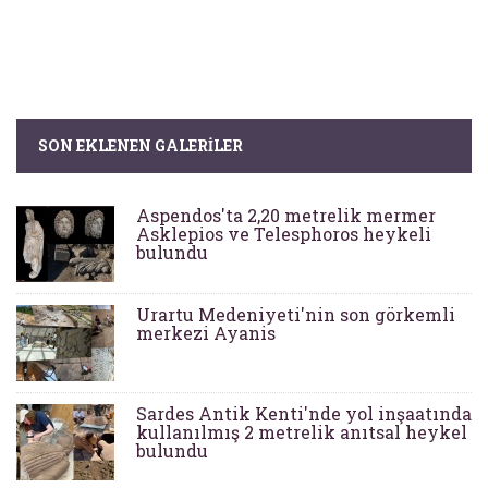
SON EKLENEN GALERILER
Aspendos'ta 2,20 metrelik mermer
Asklepios ve Telesphoros heykeli
bulundu
Urartu Medeniyeti'nin son görkemli
merkezi Ayanis
Sardes Antik Kenti'nde yol inşaatında
kullanılmış 2 metrelik anıtsal heykel
bulundu