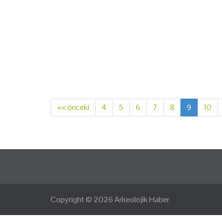
<< önceki
4
5
6
7
8
9
10
Copyright © 2026
Arkeolojik Haber