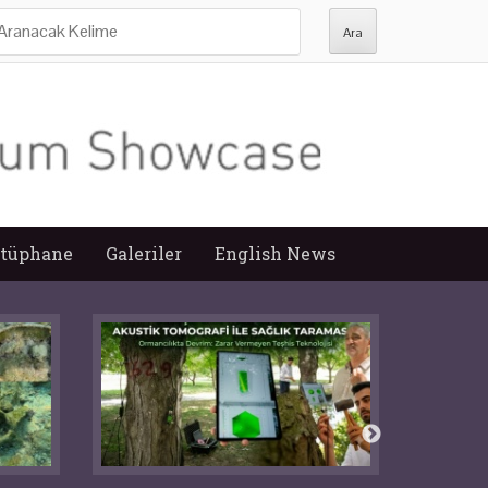
ra:
tüphane
Galeriler
English News