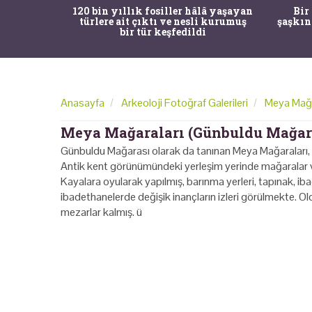
ürk Tarih
120 bin yıllık fosiller hâlâ yaşayan
Bir
gulama ile
türlere ait çıktı ve nesli kurumuş
şaşkın
bir tür keşfedildi
Anasayfa
Arkeoloji Fotoğraf Galerileri
Meya Mağa
Meya Mağaraları (Günbuldu Mağar
Günbuldu Mağarası olarak da tanınan Meya Mağaraları, 
Antik kent görünümündeki yerleşim yerinde mağaralar v
Kayalara oyularak yapılmış, barınma yerleri, tapınak, ib
ibadethanelerde değişik inançların izleri görülmekte. O
mezarlar kalmış. ü