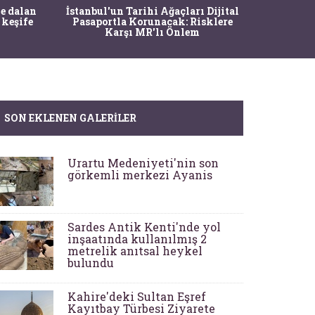
Ma
e dalan
İstanbul'un Tarihi Ağaçları Dijital
Operasy
 keşife
Pasaportla Korunacak: Risklere
M
Karşı MR'lı Önlem
SON EKLENEN GALERILER
Urartu Medeniyeti'nin son
görkemli merkezi Ayanis
Sardes Antik Kenti'nde yol
inşaatında kullanılmış 2
metrelik anıtsal heykel
bulundu
Kahire'deki Sultan Eşref
Kayıtbay Türbesi Ziyarete