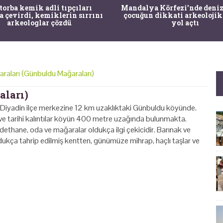
 torba kemik adli tıpçıları
Mandalya Körfezi’nde deniz
a çevirdi, kemiklerin sırrını
çocuğun dikkati arkeolojik
arkeologlar çözdü
yol açtı
raları (Günbuldu Mağaraları)
aları)
Diyadin ilçe merkezine 12 km uzaklıktaki Günbuldu köyünde.
e tarihi kalıntılar köyün 400 metre uzağında bulunmakta.
adethane, oda ve mağaralar oldukça ilgi çekicidir. Barınak ve
ldukça tahrip edilmiş kentten, günümüze mihrap, haçlı taşlar ve