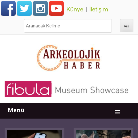
Künye
|
İletişim
Ara:
Menü