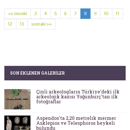
<< önceki
3
4
5
6
7
8
9
10
11
12
13
sonraki >>
SON EKLENEN GALERILER
Çinli arkeologların Türkiye'deki ilk
arkeolojik kazısı Yoğunburç'tan ilk
fotoğraflar
Aspendos'ta 2,20 metrelik mermer
Asklepios ve Telesphoros heykeli
bulundu