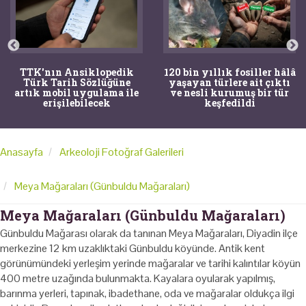
TTK'nın Ansiklopedik
120 bin yıllık fosiller hâlâ
Türk Tarih Sözlüğüne
yaşayan türlere ait çıktı
artık mobil uygulama ile
ve nesli kurumuş bir tür
erişilebilecek
keşfedildi
Anasayfa
Arkeoloji Fotoğraf Galerileri
Meya Mağaraları (Günbuldu Mağaraları)
Meya Mağaraları (Günbuldu Mağaraları)
Günbuldu Mağarası olarak da tanınan Meya Mağaraları, Diyadin ilçe
merkezine 12 km uzaklıktaki Günbuldu köyünde. Antik kent
görünümündeki yerleşim yerinde mağaralar ve tarihi kalıntılar köyün
400 metre uzağında bulunmakta. Kayalara oyularak yapılmış,
barınma yerleri, tapınak, ibadethane, oda ve mağaralar oldukça ilgi