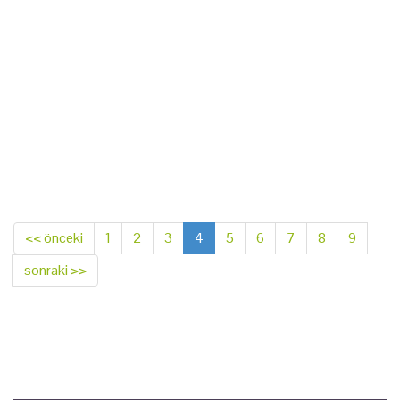
<< önceki
1
2
3
4
5
6
7
8
9
sonraki >>