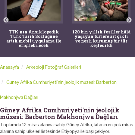
TTK'nın Ansiklopedik
120 bin yıllık fosiller hâlâ
Türk Tarih Sözlüğüne
yaşayan türlere ait çıktı
artık mobil uygulama ile
ve nesli kurumuş bir tür
erişilebilecek
keşfedildi
Anasayfa
Arkeoloji Fotoğraf Galerileri
Güney Afrika Cumhuriyeti'nin jeolojik müzesi: Barberton
Makhonjwa Dağları
Güney Afrika Cumhuriyeti'nin jeolojik
müzesi: Barberton Makhonjwa Dağları
Toplamda 12 miras alanına sahip Güney Afrika, kıtanın en çok miras
alanına sahip ülkeleri listesinde Etiyopya ile başı çekiyor.