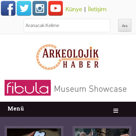
Künye
|
İletişim
Ara:
Menü