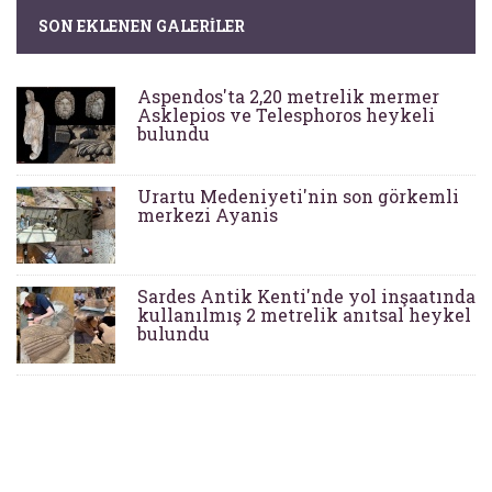
SON EKLENEN GALERILER
Aspendos'ta 2,20 metrelik mermer
Asklepios ve Telesphoros heykeli
bulundu
Urartu Medeniyeti'nin son görkemli
merkezi Ayanis
Sardes Antik Kenti'nde yol inşaatında
kullanılmış 2 metrelik anıtsal heykel
bulundu