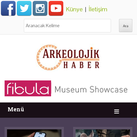
Künye
|
İletişim
Ara:
Menü