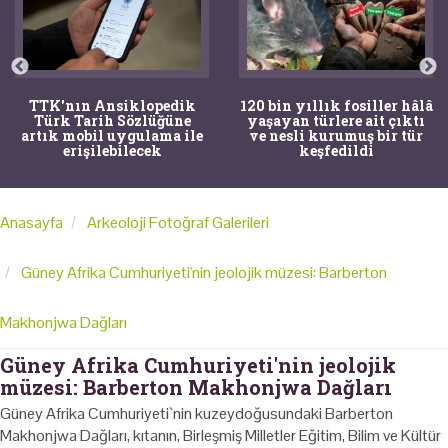
TTK'nın Ansiklopedik
120 bin yıllık fosiller hâlâ
Türk Tarih Sözlüğüne
yaşayan türlere ait çıktı
artık mobil uygulama ile
ve nesli kurumuş bir tür
erişilebilecek
keşfedildi
Anasayfa
Arkeoloji Fotoğraf Galerileri
Güney Afrika Cumhuriyeti'nin jeolojik müzesi: Barberton
Makhonjwa Dağları
Güney Afrika Cumhuriyeti'nin jeolojik
müzesi: Barberton Makhonjwa Dağları
Güney Afrika Cumhuriyeti`nin kuzeydoğusundaki Barberton
Makhonjwa Dağları, kıtanın, Birleşmiş Milletler Eğitim, Bilim ve Kültür