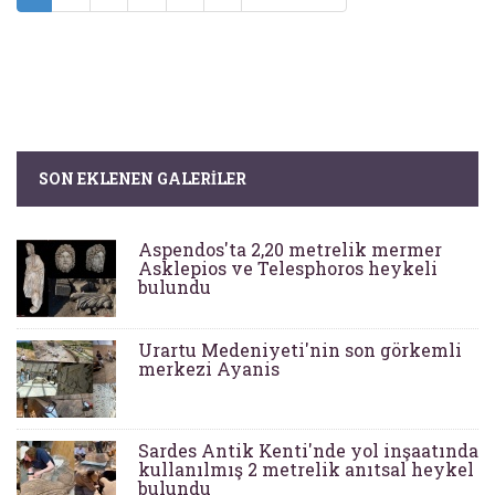
SON EKLENEN GALERILER
Aspendos'ta 2,20 metrelik mermer
Asklepios ve Telesphoros heykeli
bulundu
Urartu Medeniyeti'nin son görkemli
merkezi Ayanis
Sardes Antik Kenti'nde yol inşaatında
kullanılmış 2 metrelik anıtsal heykel
bulundu