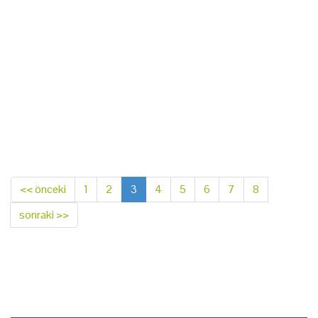
<< önceki
1
2
3
4
5
6
7
8
sonraki >>