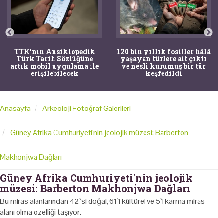
TTK'nın Ansiklopedik
120 bin yıllık fosiller hâlâ
Türk Tarih Sözlüğüne
yaşayan türlere ait çıktı
artık mobil uygulama ile
ve nesli kurumuş bir tür
erişilebilecek
keşfedildi
Anasayfa
Arkeoloji Fotoğraf Galerileri
Güney Afrika Cumhuriyeti'nin jeolojik müzesi: Barberton
Makhonjwa Dağları
Güney Afrika Cumhuriyeti'nin jeolojik
müzesi: Barberton Makhonjwa Dağları
Bu miras alanlarından 42`si doğal, 61`i kültürel ve 5`i karma miras
alanı olma özelliği taşıyor.