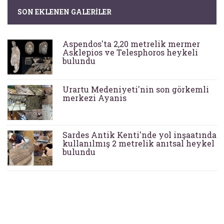
SON EKLENEN GALERILER
Aspendos'ta 2,20 metrelik mermer
Asklepios ve Telesphoros heykeli
bulundu
Urartu Medeniyeti'nin son görkemli
merkezi Ayanis
Sardes Antik Kenti'nde yol inşaatında
kullanılmış 2 metrelik anıtsal heykel
bulundu