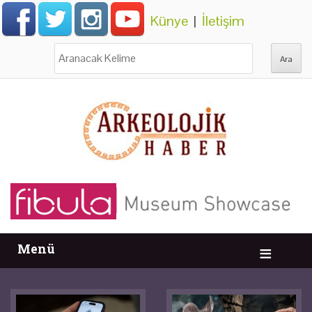
Künye
|
İletişim
Ara:
Menü