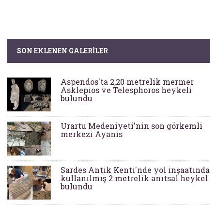
SON EKLENEN GALERILER
Aspendos'ta 2,20 metrelik mermer
Asklepios ve Telesphoros heykeli
bulundu
Urartu Medeniyeti'nin son görkemli
merkezi Ayanis
Sardes Antik Kenti'nde yol inşaatında
kullanılmış 2 metrelik anıtsal heykel
bulundu