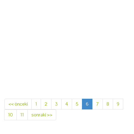
<< önceki
1
2
3
4
5
6
7
8
9
10
11
sonraki >>