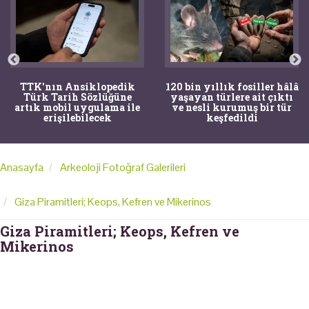
TTK'nın Ansiklopedik
120 bin yıllık fosiller hâlâ
Türk Tarih Sözlüğüne
yaşayan türlere ait çıktı
artık mobil uygulama ile
ve nesli kurumuş bir tür
erişilebilecek
keşfedildi
Anasayfa
Arkeoloji Fotoğraf Galerileri
Giza Piramitleri; Keops, Kefren ve Mikerinos
Giza Piramitleri; Keops, Kefren ve
Mikerinos