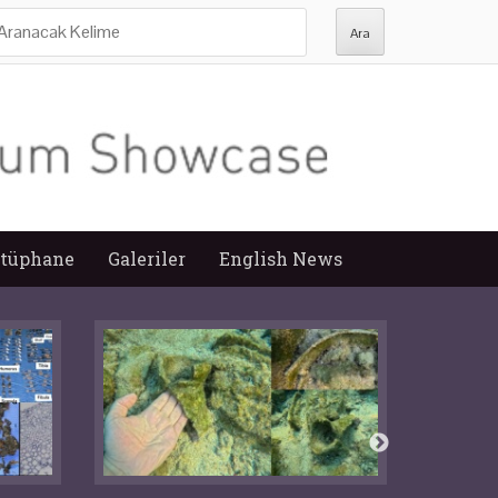
ra:
tüphane
Galeriler
English News