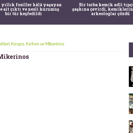
 yıllık fosiller hâlâ yaşayan
Bir torba kemik adli tıpç
re ait çıktı ve nesli kurumuş
şaşkına çevirdi, kemiklerin
bir tür keşfedildi
arkeologlar çözdü
itleri; Keops, Kefren ve Mikerinos
 Mikerinos