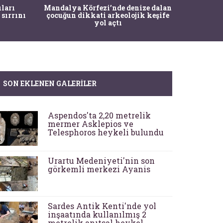
İstanbul
ıları
Mandalya Körfezi’nde denize dalan
Pasapo
 sırrını
çocuğun dikkati arkeolojik keşife
yol açtı
SON EKLENEN GALERILER
Aspendos'ta 2,20 metrelik
mermer Asklepios ve
Telesphoros heykeli bulundu
Urartu Medeniyeti'nin son
görkemli merkezi Ayanis
Sardes Antik Kenti'nde yol
inşaatında kullanılmış 2
metrelik anıtsal heykel