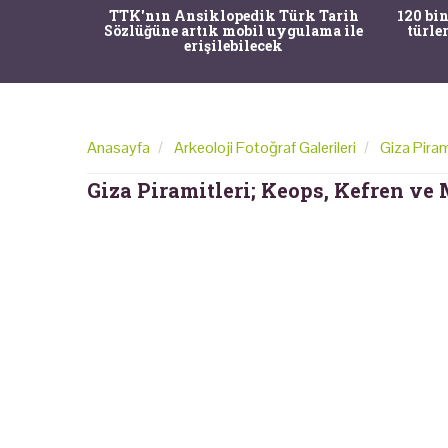
nrısı
TTK'nın Ansiklopedik Türk Tarih
120 bin
horos'un
Sözlüğüne artık mobil uygulama ile
türle
du
erişilebilecek
Anasayfa
Arkeoloji Fotoğraf Galerileri
Giza Piram
Giza Piramitleri; Keops, Kefren ve