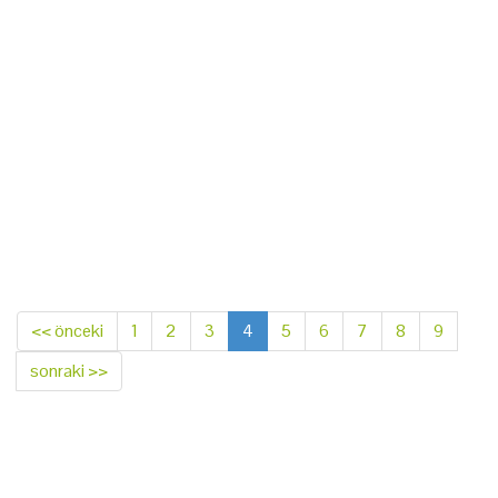
<< önceki
1
2
3
4
5
6
7
8
9
sonraki >>