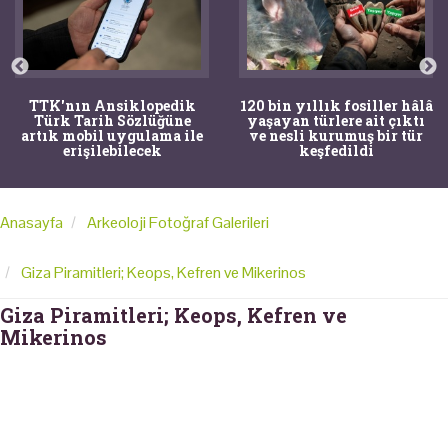
TTK'nın Ansiklopedik
120 bin yıllık fosiller hâlâ
Türk Tarih Sözlüğüne
yaşayan türlere ait çıktı
artık mobil uygulama ile
ve nesli kurumuş bir tür
erişilebilecek
keşfedildi
Anasayfa
Arkeoloji Fotoğraf Galerileri
Giza Piramitleri; Keops, Kefren ve Mikerinos
Giza Piramitleri; Keops, Kefren ve
Mikerinos