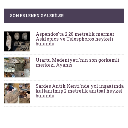
SON EKLENEN GALERILER
Aspendos'ta 2,20 metrelik mermer
Asklepios ve Telesphoros heykeli
bulundu
Urartu Medeniyeti'nin son görkemli
merkezi Ayanis
Sardes Antik Kenti'nde yol inşaatında
kullanılmış 2 metrelik anıtsal heykel
bulundu