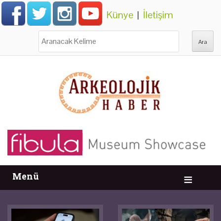
Künye
|
İletişim
Ara:
Menü