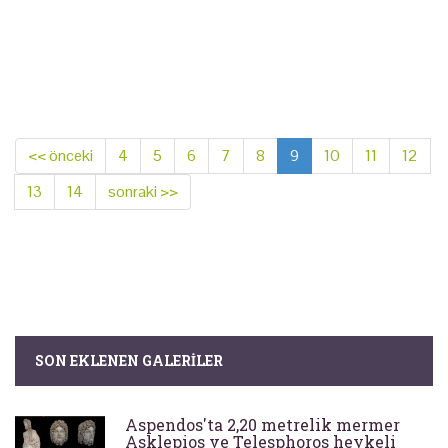
<< önceki
4
5
6
7
8
9
10
11
12
13
14
sonraki >>
SON EKLENEN GALERILER
Aspendos'ta 2,20 metrelik mermer
Asklepios ve Telesphoros heykeli