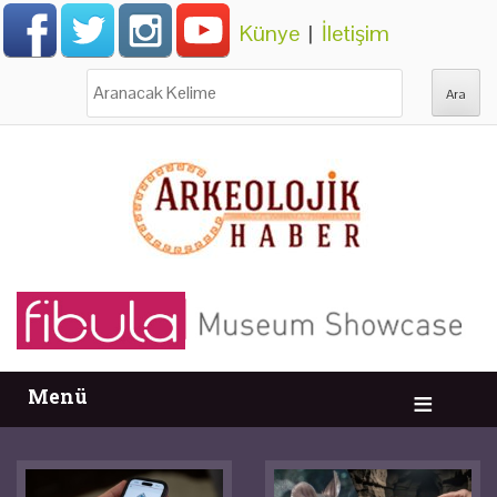
Künye
|
İletişim
Ara:
Menü