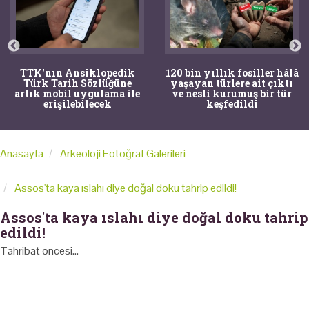
TTK'nın Ansiklopedik
120 bin yıllık fosiller hâlâ
Türk Tarih Sözlüğüne
yaşayan türlere ait çıktı
artık mobil uygulama ile
ve nesli kurumuş bir tür
erişilebilecek
keşfedildi
Anasayfa
Arkeoloji Fotoğraf Galerileri
Assos'ta kaya ıslahı diye doğal doku tahrip edildi!
Assos'ta kaya ıslahı diye doğal doku tahrip
edildi!
Tahribat öncesi...