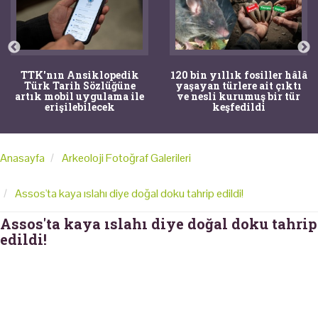
TTK'nın Ansiklopedik
120 bin yıllık fosiller hâlâ
Türk Tarih Sözlüğüne
yaşayan türlere ait çıktı
artık mobil uygulama ile
ve nesli kurumuş bir tür
erişilebilecek
keşfedildi
Anasayfa
Arkeoloji Fotoğraf Galerileri
Assos'ta kaya ıslahı diye doğal doku tahrip edildi!
Assos'ta kaya ıslahı diye doğal doku tahrip
edildi!