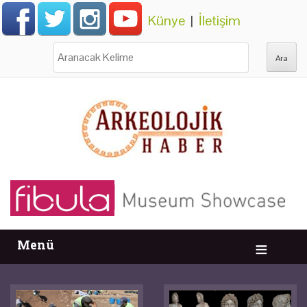
Künye
|
İletişim
Ara:
Menü