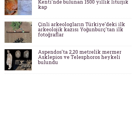
Kenti'nde bulunan 1500 yıllık litürjik
kap
Çinli arkeologların Türkiye'deki ilk
arkeolojik kazısı Yoğunburç'tan ilk
fotoğraflar
Aspendos'ta 2,20 metrelik mermer
Asklepios ve Telesphoros heykeli
bulundu