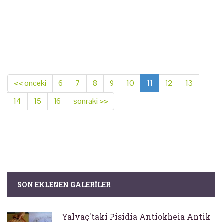
<< önceki
6
7
8
9
10
11
12
13
14
15
16
sonraki >>
SON EKLENEN GALERILER
Yalvaç'taki Pisidia Antiokheia Antik