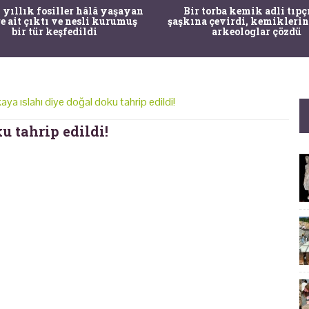
 yıllık fosiller hâlâ yaşayan
Bir torba kemik adli tıpç
re ait çıktı ve nesli kurumuş
şaşkına çevirdi, kemiklerin
bir tür keşfedildi
arkeologlar çözdü
aya ıslahı diye doğal doku tahrip edildi!
u tahrip edildi!