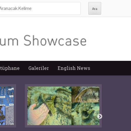
ra:
tüphane
Galeriler
English News