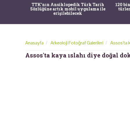
nrısı
TTK'nın Ansiklopedik Türk Tarih
120 bin
horos'un
Sözlüğüne artık mobil uygulama ile
türle
du
erişilebilecek
Anasayfa
Arkeoloji Fotoğraf Galerileri
Assos'ta k
Assos'ta kaya ıslahı diye doğal dok