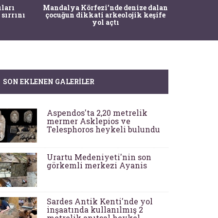
İstanbul
ıları
Mandalya Körfezi’nde denize dalan
Pasapo
 sırrını
çocuğun dikkati arkeolojik keşife
yol açtı
SON EKLENEN GALERILER
Aspendos'ta 2,20 metrelik
mermer Asklepios ve
Telesphoros heykeli bulundu
Urartu Medeniyeti'nin son
görkemli merkezi Ayanis
Sardes Antik Kenti'nde yol
inşaatında kullanılmış 2
metrelik anıtsal heykel