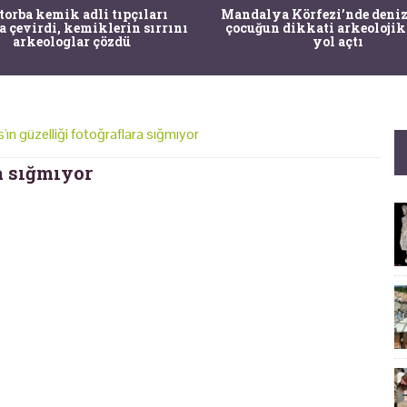
 torba kemik adli tıpçıları
Mandalya Körfezi’nde deniz
a çevirdi, kemiklerin sırrını
çocuğun dikkati arkeolojik
arkeologlar çözdü
yol açtı
'ın güzelliği fotoğraflara sığmıyor
a sığmıyor