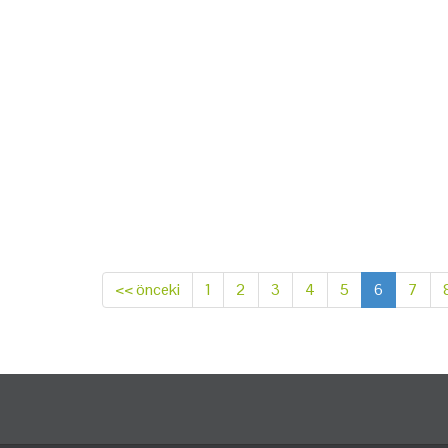
<< önceki
1
2
3
4
5
6
7