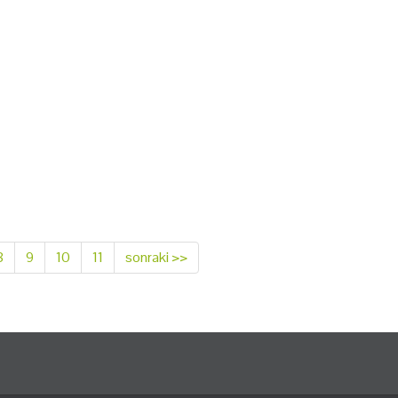
8
9
10
11
sonraki >>