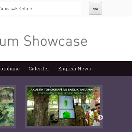
ra:
tüphane
Galeriler
English News