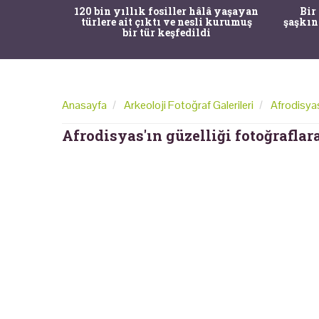
ürk Tarih
120 bin yıllık fosiller hâlâ yaşayan
Bir
gulama ile
türlere ait çıktı ve nesli kurumuş
şaşkın
bir tür keşfedildi
Anasayfa
Arkeoloji Fotoğraf Galerileri
Afrodisyas
Afrodisyas'ın güzelliği fotoğraflar