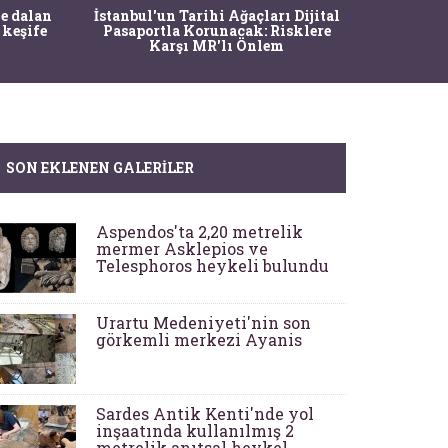
Ma
e dalan
İstanbul'un Tarihi Ağaçları Dijital
Operasy
 keşife
Pasaportla Korunacak: Risklere
M
Karşı MR'lı Önlem
SON EKLENEN GALERILER
Aspendos'ta 2,20 metrelik
mermer Asklepios ve
Telesphoros heykeli bulundu
Urartu Medeniyeti'nin son
görkemli merkezi Ayanis
Sardes Antik Kenti'nde yol
inşaatında kullanılmış 2
metrelik anıtsal heykel