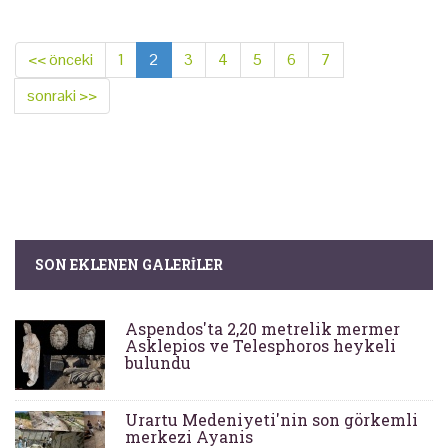
<< önceki
1
2
3
4
5
6
7
sonraki >>
SON EKLENEN GALERILER
Aspendos'ta 2,20 metrelik mermer
Asklepios ve Telesphoros heykeli
bulundu
Urartu Medeniyeti'nin son görkemli
merkezi Ayanis