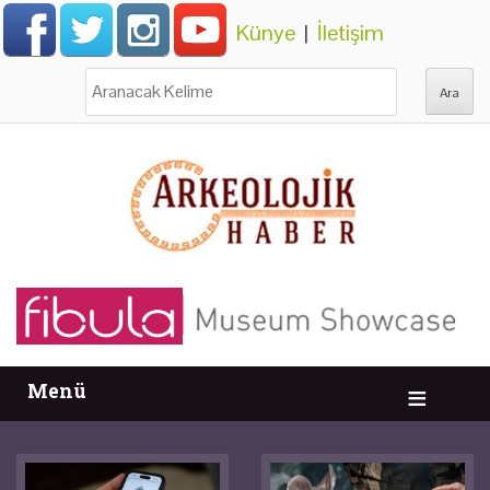
Künye
|
İletişim
Ara:
Menü