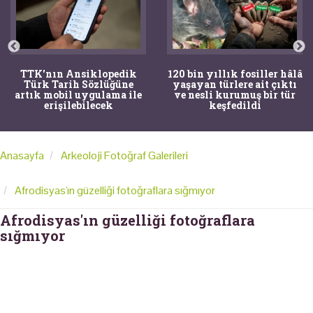
TTK'nın Ansiklopedik
120 bin yıllık fosiller hâlâ
Türk Tarih Sözlüğüne
yaşayan türlere ait çıktı
artık mobil uygulama ile
ve nesli kurumuş bir tür
erişilebilecek
keşfedildi
Anasayfa
Arkeoloji Fotoğraf Galerileri
Afrodisyas'ın güzelliği fotoğraflara sığmıyor
Afrodisyas'ın güzelliği fotoğraflara
sığmıyor