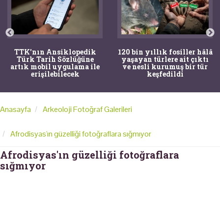
TTK'nın Ansiklopedik
120 bin yıllık fosiller hâlâ
Türk Tarih Sözlüğüne
yaşayan türlere ait çıktı
artık mobil uygulama ile
ve nesli kurumuş bir tür
erişilebilecek
keşfedildi
Anasayfa
Arkeoloji Fotoğraf Galerileri
Afrodisyas'ın güzelliği fotoğraflara sığmıyor
Afrodisyas'ın güzelliği fotoğraflara
sığmıyor