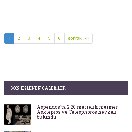
1
2
3
4
5
6
sonraki >>
SON EKLENEN GALERILER
Aspendos'ta 2,20 metrelik mermer
Asklepios ve Telesphoros heykeli
bulundu