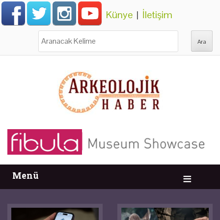
Künye
|
İletişim
Ara:
Menü