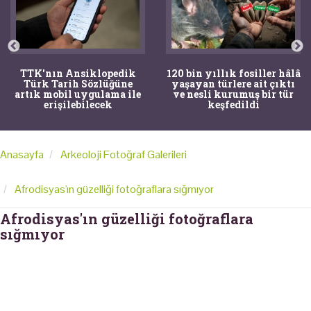
TTK'nın Ansiklopedik
120 bin yıllık fosiller hâlâ
Türk Tarih Sözlüğüne
yaşayan türlere ait çıktı
artık mobil uygulama ile
ve nesli kurumuş bir tür
erişilebilecek
keşfedildi
Anasayfa
Arkeoloji Fotoğraf Galerileri
Afrodisyas'ın güzelliği fotoğraflara sığmıyor
Afrodisyas'ın güzelliği fotoğraflara
sığmıyor