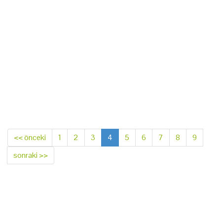
<< önceki
1
2
3
4
5
6
7
8
9
sonraki >>