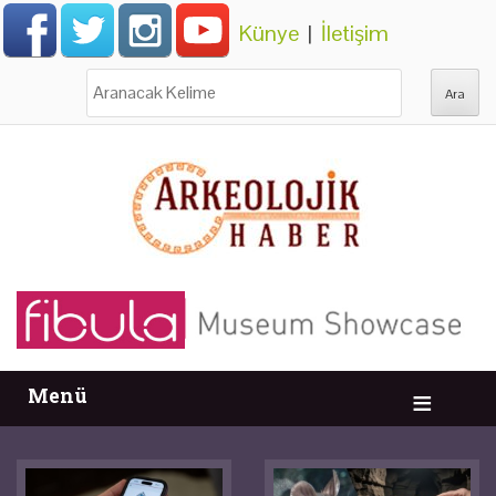
Künye
|
İletişim
Ara:
Menü