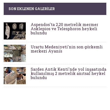
SON EKLENEN GALERILER
Aspendos'ta 2,20 metrelik mermer
Asklepios ve Telesphoros heykeli
bulundu
Urartu Medeniyeti'nin son görkemli
merkezi Ayanis
Sardes Antik Kenti'nde yol inşaatında
kullanılmış 2 metrelik anıtsal heykel
bulundu